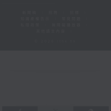
新聞稿
|
招聘
|
招標
|
知識產權告示
|
常見問題
|
私隱政策
|
無障礙播放器
|
其他語言內容
|
© 2026 rthk.hk