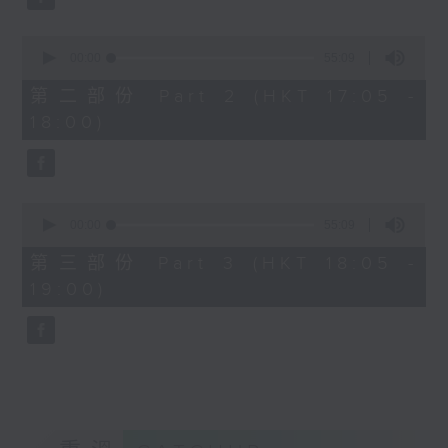
0
seconds
00:00
55:09
of
55
第二部份 Part 2 (HKT 17:05 -
minutes,
18:00)
9
seconds
0
seconds
00:00
55:09
of
55
第三部份 Part 3 (HKT 18:05 -
minutes,
19:00)
9
seconds