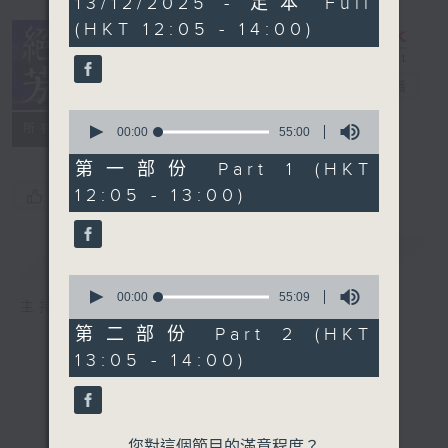
13/12/2025 - 足本 Full
hour,
(HKT 12:05 - 14:00)
50
minutes,
0
seconds
絕代芳華
電台直播
0
所有集數
seconds
00:00
55:00
of
55
第一部份 Part 1 (HKT
minutes,
12:05 - 13:00)
您喜歡這個節目嗎?
0
seconds
簡介
GIST
0
seconds
00:00
55:09
主持人：芳華
of
55
第二部份 Part 2 (HKT
minutes,
13:05 - 14:00)
9
seconds
您對這個節目的滿意程度？