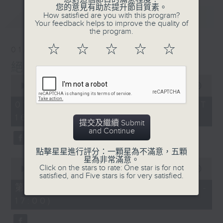
您的意見有助於提升節目質素。
最新
How satisfied are you with this program?
LATEST
Your feedback helps to improve the quality of
the program.
☆
☆
☆
☆
☆
01/08/2026
絕代芳華
0
seconds
00:00
2:45:00
of
2
01/08/2026 - 足本 Full (HKT
hours,
16:05 - 19:00)
45
提交及繼續 Submit
minutes,
and Continue
0
seconds
點擊星星進行評分：一顆星為不滿意，五顆
星為非常滿意。
0
Click on the stars to rate: One star is for not
seconds
00:00
55:00
satisfied, and Five stars is for very satisfied.
of
55
第一部份 Part 1 (HKT 16:05 -
minutes,
17:00)
0
seconds