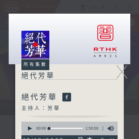
ENG
/
簡
×
全新 RTHK On The Go
取得
一手掌握 RTHK 電台、電視節目
X
所有集數
絕代芳華
絕代芳華
主持芳華：讓音樂點綴你的週末
主持人：芳華
0
seconds
00:00
1:50:00
of
1