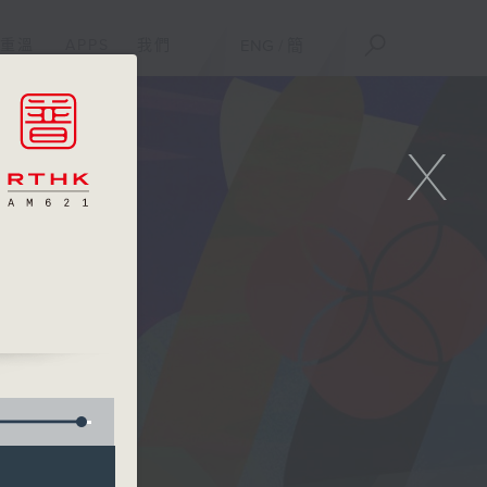
重溫
APPS
我們
ENG
/
簡
X