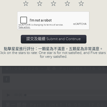
☆
☆
☆
☆
☆
01/08/2026
提交及繼續 Submit and Continue
絕代芳華
點擊星星進行評分：一顆星為不滿意，五顆星為非常滿意。
lick on the stars to rate: One star is for not satisfied, and Five stars 
0
for very satisfied.
seconds
00:00
of
2
01/08/2026 - 足本 Full (HKT 16:05 
hours,
45
minutes,
0
seconds
Volume
90%
0
seconds
00:00
of
55
第一部份 Part 1 (HKT 16:05 - 17:00)
minutes,