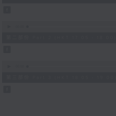
0
seconds
Volume
90%
0
seconds
00:00
of
55
第二部份 Part 2 (HKT 17:05 - 18:00
minutes,
9
seconds
Volume
90%
0
seconds
00:00
of
55
第三部份 Part 3 (HKT 18:05 - 19:00
minutes,
9
seconds
Volume
90%