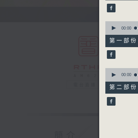
50
minutes,
0
seconds
90%
0
seconds
00:00
of
55
第一部份 P
minutes,
0
seconds
90%
0
seconds
00:00
of
55
電台直播
第二部份 P
minutes,
10
seconds
90%
簡介