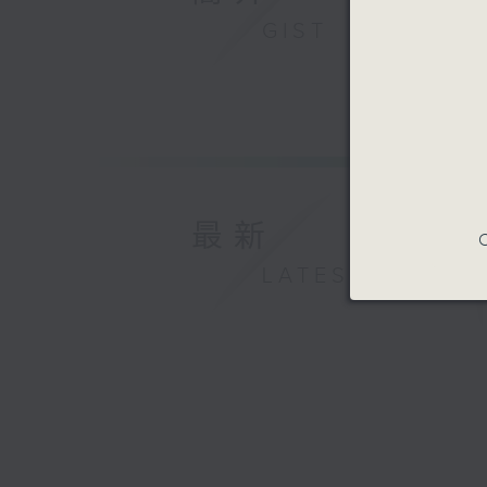
GIST
最新
C
LATEST