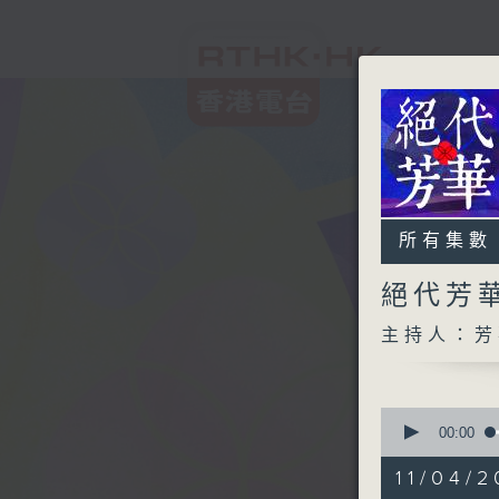
所有集數
絕代芳
主持人：芳
0
seconds
00:00
of
1
11/04/2
hour,