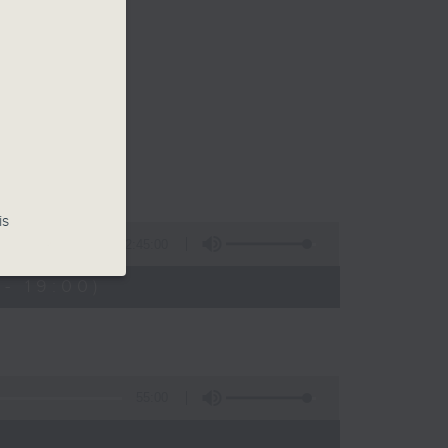
is
2:45:00
- 19:00)
55:00