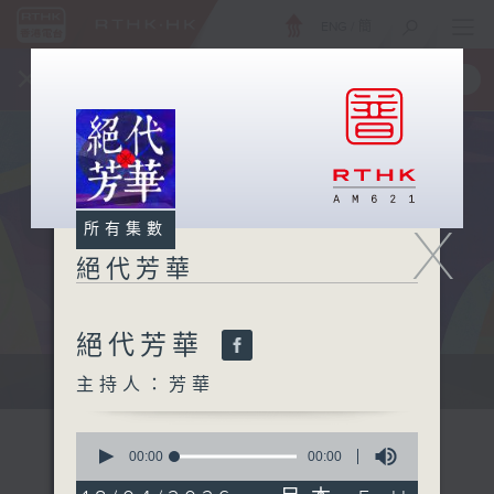
ENG
/
簡
×
全新 RTHK On The Go
取得
一手掌握 RTHK 電台、電視節目
X
所有集數
絕代芳華
絕代芳華
主持芳華：讓音樂點綴你的週末
主持人：芳華
0
seconds
00:00
00:00
of
0