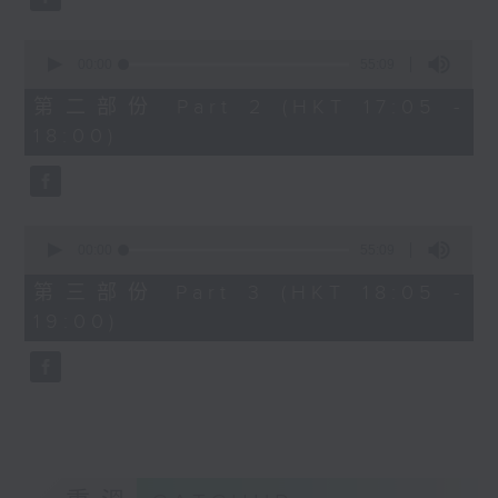
0
seconds
00:00
55:09
of
55
第二部份 Part 2 (HKT 17:05 -
minutes,
18:00)
9
seconds
0
seconds
00:00
55:09
of
55
第三部份 Part 3 (HKT 18:05 -
minutes,
19:00)
9
seconds