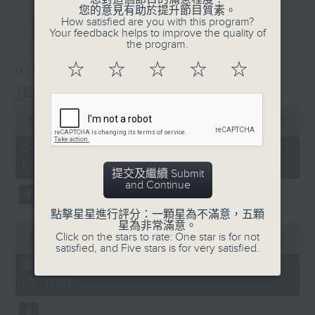
您的意見有助於提升節目質素。
最新
How satisfied are you with this program?
LATEST
Your feedback helps to improve the quality of
the program.
☆
☆
☆
☆
☆
01/08/2026
絕代芳華
0
seconds
00:00
2:45:00
of
2
01/08/2026 - 足本 Full (HKT
hours,
16:05 - 19:00)
45
提交及繼續 Submit
minutes,
and Continue
0
seconds
點擊星星進行評分：一顆星為不滿意，五顆
星為非常滿意。
0
Click on the stars to rate: One star is for not
seconds
00:00
55:00
satisfied, and Five stars is for very satisfied.
of
55
第一部份 Part 1 (HKT 16:05 -
minutes,
17:00)
0
seconds