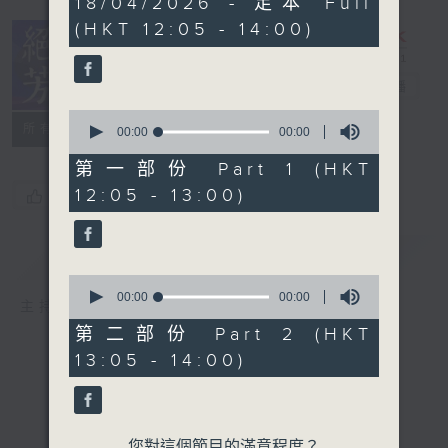
18/04/2026 - 足本 Full
seconds
(HKT 12:05 - 14:00)
絕代芳華
電台直播
0
所有集數
seconds
00:00
00:00
of
0
第一部份 Part 1 (HKT
seconds
12:05 - 13:00)
您喜歡這個節目嗎?
簡介
GIST
0
seconds
00:00
00:00
主持人：芳華
of
0
第二部份 Part 2 (HKT
seconds
13:05 - 14:00)
您對這個節目的滿意程度？