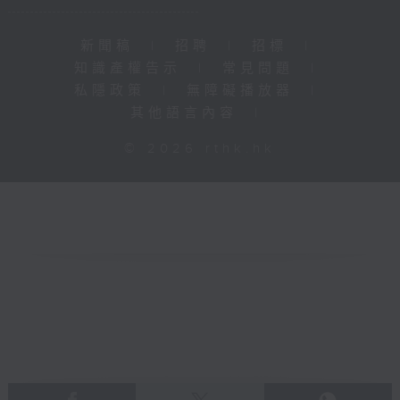
新聞稿
|
招聘
|
招標
|
知識產權告示
|
常見問題
|
私隱政策
|
無障礙播放器
|
其他語言內容
|
© 2026 rthk.hk