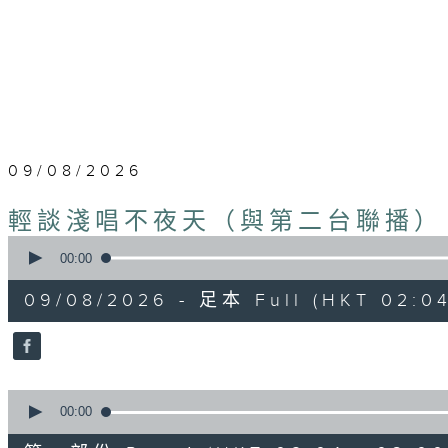
09/08/2026
輕談淺唱不夜天（與第二台聯播）
0
seconds
00:00
of
3
09/08/2026 - 足本 Full (HKT 02:04
hours,
43
minutes,
59
seconds
Volume
90%
0
seconds
00:00
of
56