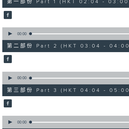
第一部份 Part 1 (HKT 02:04 - 03:00
minutes,
10
seconds
Volume
90%
0
seconds
00:00
of
56
第二部份 Part 2 (HKT 03:04 - 04:00
minutes,
19
seconds
Volume
90%
0
seconds
00:00
of
56
第三部份 Part 3 (HKT 04:04 - 05:00
minutes,
10
seconds
Volume
90%
0
seconds
00:00
of