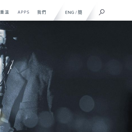
重溫
APPS
我們
ENG
/
簡