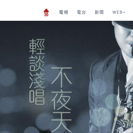
電視
電台
新聞
WEB+