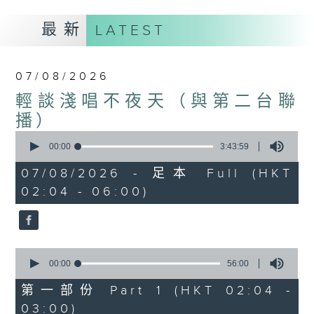
最新
LATEST
07/08/2026
輕談淺唱不夜天（與第二台聯
播）
0
seconds
00:00
3:43:59
of
3
07/08/2026 - 足本 Full (HKT
hours,
02:04 - 06:00)
43
minutes,
59
seconds
0
seconds
00:00
56:00
of
56
第一部份 Part 1 (HKT 02:04 -
minutes,
03:00)
0