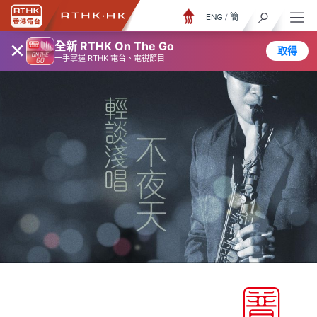
ENG
/
簡
×
全新 RTHK On The Go
取得
一手掌握 RTHK 電台、電視節目