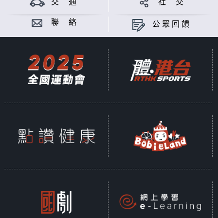
交 通
社 交
聯 絡
公眾回饋