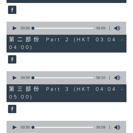
seconds
0
seconds
00:00
56:09
of
56
第二部份 Part 2 (HKT 03:04 -
minutes,
04:00)
9
seconds
0
seconds
00:00
56:10
of
56
第三部份 Part 3 (HKT 04:04 -
minutes,
05:00)
10
seconds
0
seconds
00:00
56:09
of