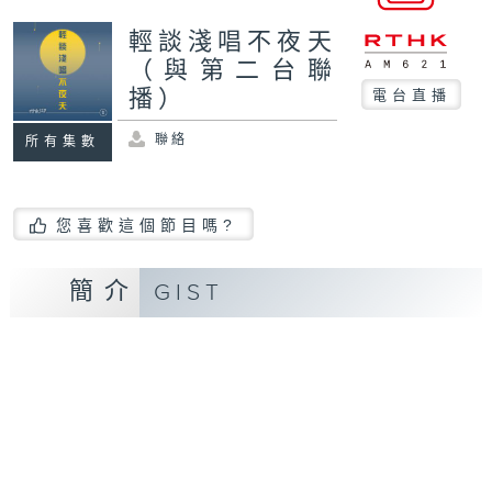
輕談淺唱不夜天
（與第二台聯
播）
電台直播
聯絡
所有集數
您喜歡這個節目嗎?
簡介
GIST