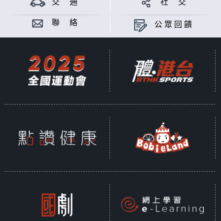
交 通
社 交
聯 絡
公眾回饋