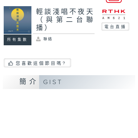
輕談淺唱不夜天
（與第二台聯
播）
電台直播
聯絡
所有集數
您喜歡這個節目嗎?
簡介
GIST