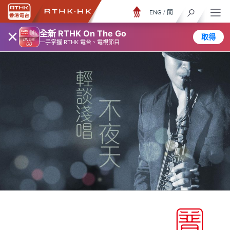
ENG
/
簡
×
全新 RTHK On The Go
取得
一手掌握 RTHK 電台、電視節目