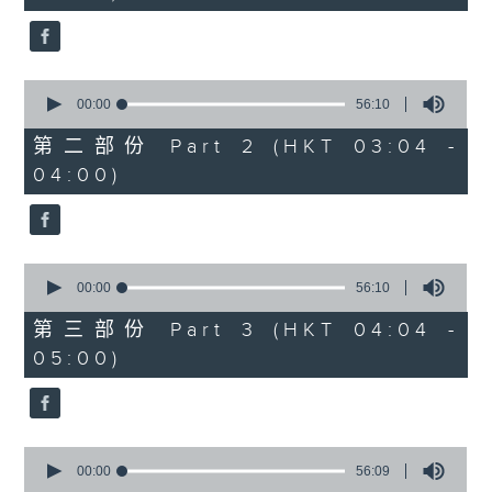
seconds
0
seconds
00:00
56:10
of
56
第二部份 Part 2 (HKT 03:04 -
minutes,
04:00)
10
seconds
0
seconds
00:00
56:10
of
56
第三部份 Part 3 (HKT 04:04 -
minutes,
05:00)
10
seconds
0
seconds
00:00
56:09
of