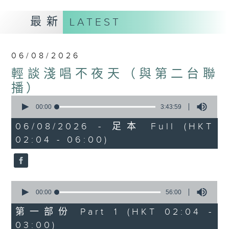
最新
LATEST
06/08/2026
輕談淺唱不夜天（與第二台聯
播）
0
seconds
00:00
3:43:59
of
3
06/08/2026 - 足本 Full (HKT
hours,
02:04 - 06:00)
43
minutes,
59
seconds
0
seconds
00:00
56:00
of
56
第一部份 Part 1 (HKT 02:04 -
minutes,
03:00)
0