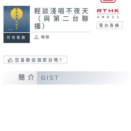
輕談淺唱不夜天
（與第二台聯
播）
電台直播
聯絡
所有集數
您喜歡這個節目嗎?
簡介
GIST