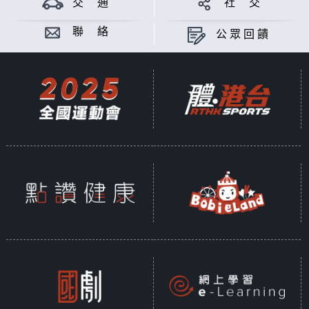
交 通
社 交
聯 絡
公眾回饋