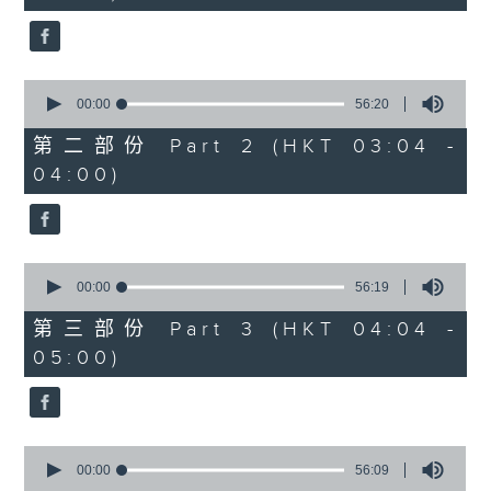
seconds
0
seconds
00:00
56:20
of
56
第二部份 Part 2 (HKT 03:04 -
minutes,
04:00)
20
seconds
0
seconds
00:00
56:19
of
56
第三部份 Part 3 (HKT 04:04 -
minutes,
05:00)
19
seconds
0
seconds
00:00
56:09
of