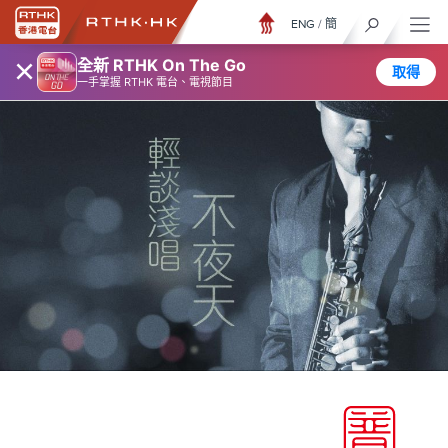
ENG
/
簡
×
全新 RTHK On The Go
取得
一手掌握 RTHK 電台、電視節目