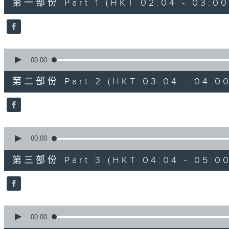
第一部份 Part 1 (HKT 02:04 - 03:00
minutes,
0
seconds
Volume
90%
0
seconds
00:00
of
56
第二部份 Part 2 (HKT 03:04 - 04:00
minutes,
10
seconds
Volume
90%
0
seconds
00:00
of
56
第三部份 Part 3 (HKT 04:04 - 05:00
minutes,
10
seconds
Volume
90%
0
seconds
00:00
of