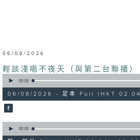
06/08/2026
輕談淺唱不夜天（與第二台聯播）
0
seconds
00:00
of
3
06/08/2026 - 足本 Full (HKT 02:04
hours,
43
minutes,
59
seconds
Volume
90%
0
seconds
00:00
of
56