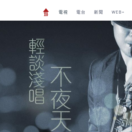
電視
電台
新聞
WEB+