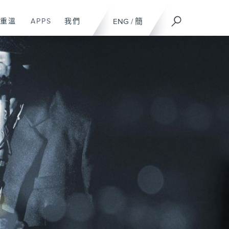
重溫
APPS
我們
ENG
/
簡