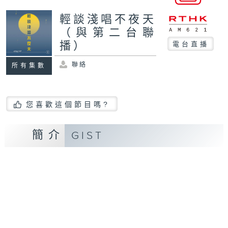
輕談淺唱不夜天
（與第二台聯
播）
電台直播
聯絡
所有集數
您喜歡這個節目嗎?
簡介
GIST