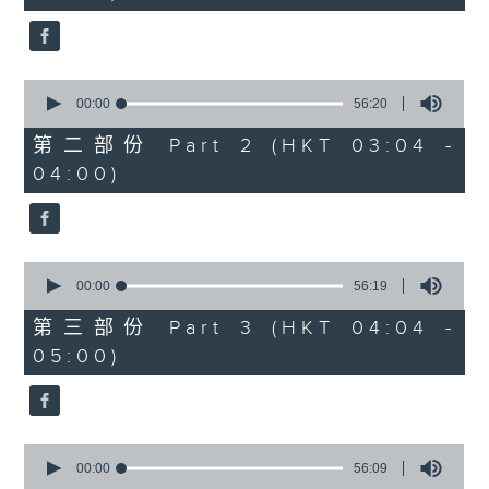
seconds
0
seconds
00:00
56:20
of
56
第二部份 Part 2 (HKT 03:04 -
minutes,
04:00)
20
seconds
0
seconds
00:00
56:19
of
56
第三部份 Part 3 (HKT 04:04 -
minutes,
05:00)
19
seconds
0
seconds
00:00
56:09
of