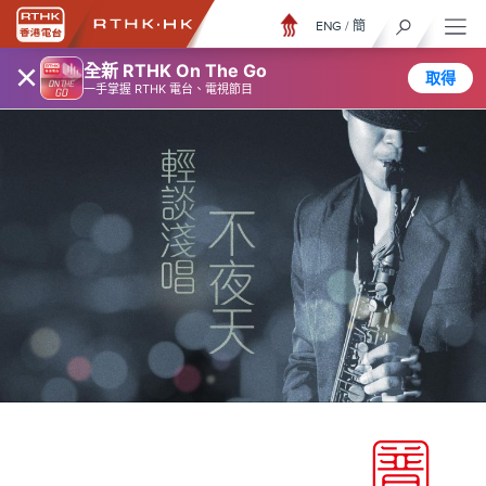
ENG
/
簡
×
全新 RTHK On The Go
取得
一手掌握 RTHK 電台、電視節目