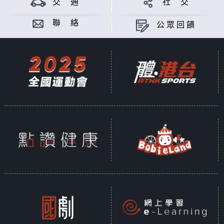
交 通
社 交
聯 絡
公眾回饋