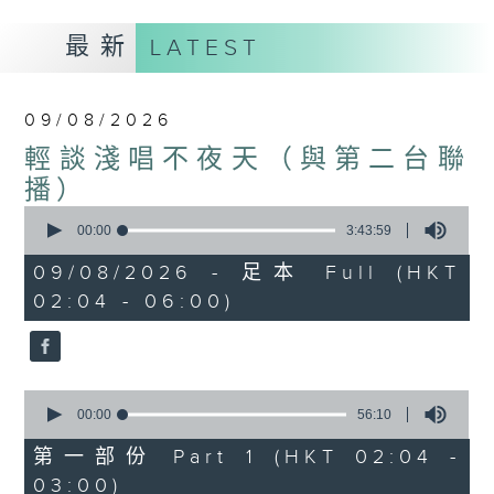
最新
LATEST
09/08/2026
輕談淺唱不夜天（與第二台聯
播）
0
seconds
00:00
3:43:59
of
3
09/08/2026 - 足本 Full (HKT
hours,
02:04 - 06:00)
43
minutes,
59
seconds
0
seconds
00:00
56:10
of
56
第一部份 Part 1 (HKT 02:04 -
minutes,
03:00)
10