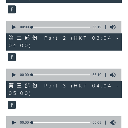
seconds
0
seconds
00:00
56:19
of
56
第二部份 Part 2 (HKT 03:04 -
minutes,
04:00)
19
seconds
0
seconds
00:00
56:10
of
56
第三部份 Part 3 (HKT 04:04 -
minutes,
05:00)
10
seconds
0
seconds
00:00
56:09
of