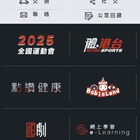
交 通
社 交
聯 絡
公眾回饋