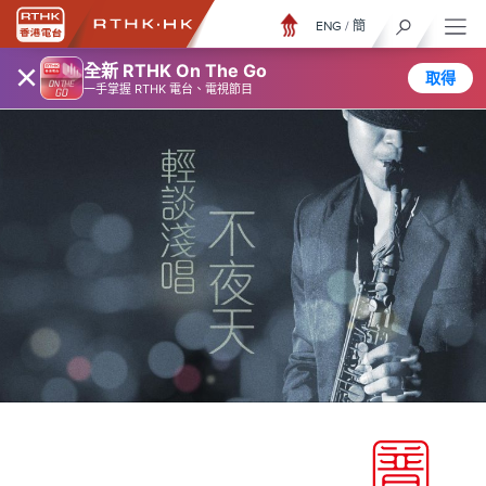
ENG
/
簡
×
全新 RTHK On The Go
取得
一手掌握 RTHK 電台、電視節目