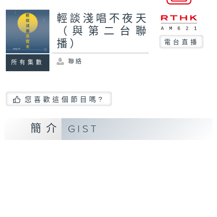
輕談淺唱不夜天
（與第二台聯
播）
電台直播
聯絡
所有集數
您喜歡這個節目嗎?
簡介
GIST