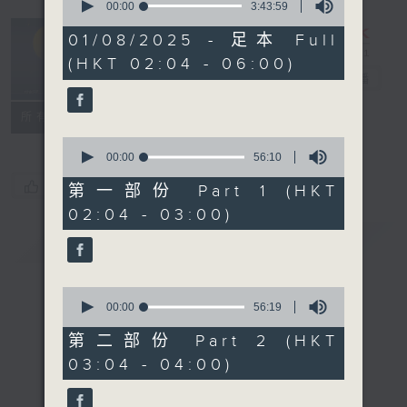
seconds
00:00
3:43:59
of
輕談淺唱不夜天
3
01/08/2025 - 足本 Full
hours,
（與第二台聯
(HKT 02:04 - 06:00)
43
播）
電台直播
minutes,
59
seconds
聯絡
所有集數
0
seconds
00:00
56:10
of
您喜歡這個節目嗎?
56
第一部份 Part 1 (HKT
minutes,
02:04 - 03:00)
10
seconds
簡介
GIST
0
seconds
00:00
56:19
of
56
第二部份 Part 2 (HKT
minutes,
03:04 - 04:00)
19
seconds