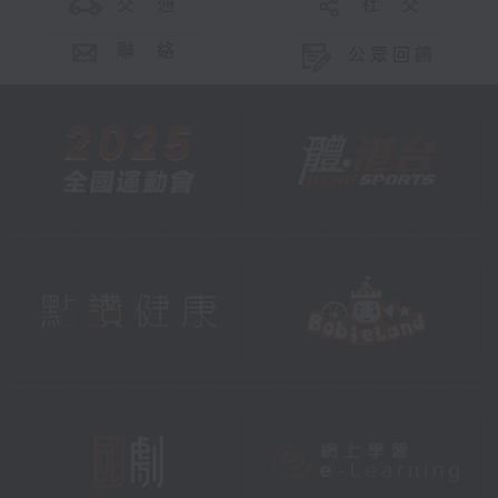
交 通
社 交
聯 絡
公眾回饋