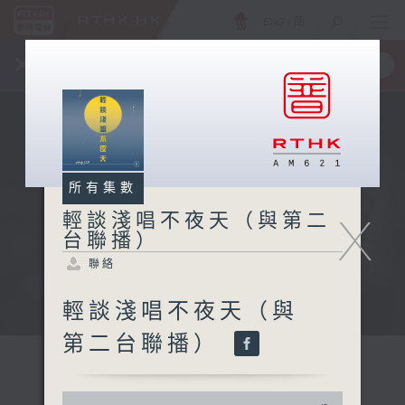
ENG
/
簡
×
全新 RTHK On The Go
取得
一手掌握 RTHK 電台、電視節目
所有集數
X
輕談淺唱不夜天（與第二
台聯播）
聯絡
輕談淺唱不夜天（與
第二台聯播）
0