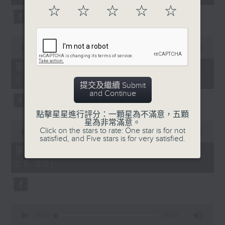
seconds
☆
☆
☆
☆
☆
0
seconds
00:00
56:20
of
56
第二部份 Part 2 (HKT 03:04 -
minutes,
04:00)
20
提交及繼續 Submit
seconds
and Continue
點擊星星進行評分：一顆星為不滿意，五顆
星為非常滿意。
0
Click on the stars to rate: One star is for not
seconds
00:00
56:19
satisfied, and Five stars is for very satisfied.
of
56
第三部份 Part 3 (HKT 04:04 -
minutes,
05:00)
19
seconds
0
seconds
00:00
56:09
of