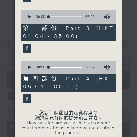
最新
0
LATEST
seconds
00:00
56:20
of
56
第三部份 Part 3 (HKT
minutes,
08/08/2026
04:04 - 05:00)
20
seconds
輕談淺唱不夜天（與第二台聯
播）
0
0
seconds
00:00
3:44:00
seconds
00:00
56:09
of
of
3
08/08/2026 - 足本 Full (HKT
56
第四部份 Part 4 (HKT
hours,
minutes,
02:04 - 06:00)
44
05:04 - 06:00)
9
minutes,
seconds
0
seconds
0
您對這個節目的滿意程度？
seconds
00:00
56:10
您的意見有助於提升節目質素。
of
How satisfied are you with this program?
56
第一部份 Part 1 (HKT 02:04 -
Your feedback helps to improve the quality of
minutes,
the program.
03:00)
10