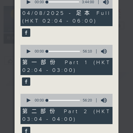
seconds
00:00
3:44:00
of
輕談淺唱不夜天
3
04/08/2025 - 足本 Full
hours,
（與第二台聯
(HKT 02:04 - 06:00)
44
播）
電台直播
minutes,
0
seconds
聯絡
所有集數
0
seconds
00:00
56:10
of
您喜歡這個節目嗎?
56
第一部份 Part 1 (HKT
minutes,
02:04 - 03:00)
10
seconds
簡介
GIST
0
seconds
00:00
56:20
of
56
第二部份 Part 2 (HKT
minutes,
03:04 - 04:00)
20
seconds