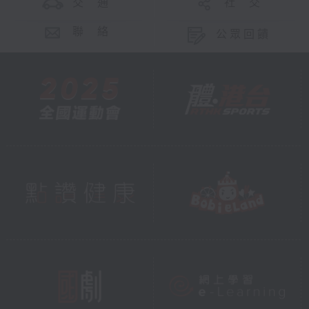
交 通
社 交
聯 絡
公眾回饋