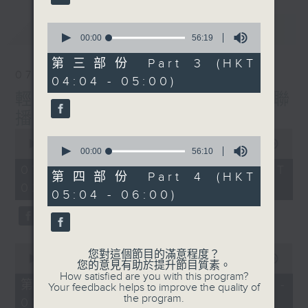
最新
0
LATEST
seconds
00:00
56:19
of
56
第三部份 Part 3 (HKT
minutes,
07/08/2026
04:04 - 05:00)
19
seconds
輕談淺唱不夜天（與第二台聯
播）
0
0
seconds
00:00
3:43:59
seconds
00:00
56:10
of
of
3
07/08/2026 - 足本 Full (HKT
56
第四部份 Part 4 (HKT
hours,
minutes,
02:04 - 06:00)
43
05:04 - 06:00)
10
minutes,
seconds
59
seconds
0
您對這個節目的滿意程度？
seconds
00:00
56:00
您的意見有助於提升節目質素。
of
How satisfied are you with this program?
56
第一部份 Part 1 (HKT 02:04 -
Your feedback helps to improve the quality of
minutes,
the program.
03:00)
0