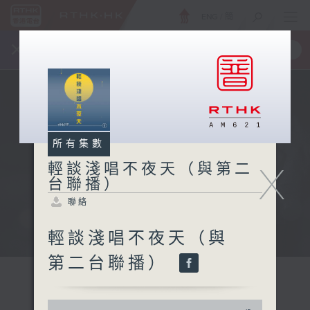
ENG
/
簡
×
全新 RTHK On The Go
取得
一手掌握 RTHK 電台、電視節目
所有集數
X
輕談淺唱不夜天（與第二
台聯播）
聯絡
輕談淺唱不夜天（與
第二台聯播）
0