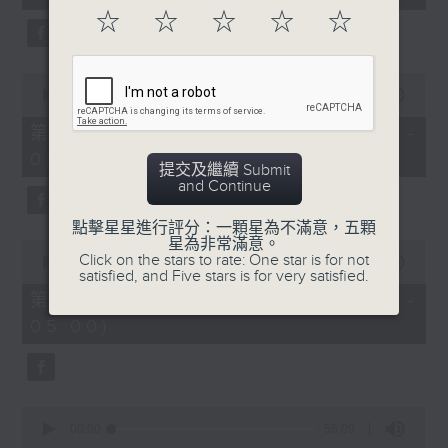
seconds
☆
☆
☆
☆
☆
0
seconds
00:00
56:09
of
56
第二部份 Part 2 (HKT 03:04 -
minutes,
04:00)
9
提交及繼續 Submit
seconds
and Continue
點擊星星進行評分：一顆星為不滿意，五顆
星為非常滿意。
0
Click on the stars to rate: One star is for not
seconds
00:00
56:10
satisfied, and Five stars is for very satisfied.
of
56
第三部份 Part 3 (HKT 04:04 -
minutes,
05:00)
10
seconds
0
seconds
00:00
56:09
of