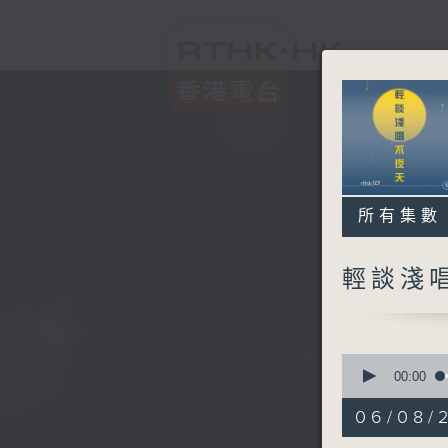
所有集數
輕談淺
0
seconds
00:00
of
3
06/08/
hours,
44