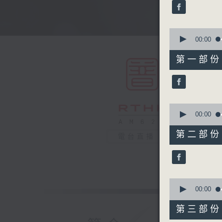
minutes,
0
seconds
90%
0
seconds
00:00
of
56
第一部份 P
minutes,
0
seconds
90%
0
seconds
00:00
of
56
第二部份 P
電台直播
minutes,
9
seconds
90%
0
seconds
00:00
of
56
第三部份 P
minutes,
20