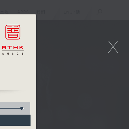
重溫
APPS
我們
ENG
/
簡
X