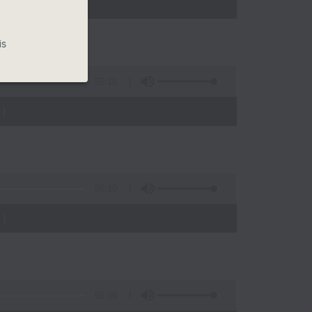
)
is
56:10
)
56:10
)
56:09