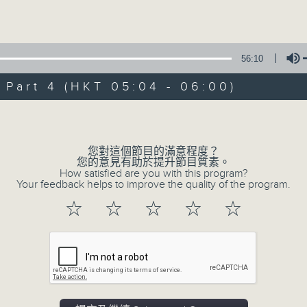
Volume
56:10
art 4 (HKT 05:04 - 06:00)
Volume
06/08/2026
輕談淺唱不夜天（與第二台聯播）
您對這個節目的滿意程度？
您的意見有助於提升節目質素。
0
How satisfied are you with this program?
seconds
00:00
Your feedback helps to improve the quality of the program.
of
3
06/08/2026 - 足本 Full (HKT 02:04
☆
☆
☆
☆
☆
hours,
43
minutes,
59
seconds
Volume
90%
0
seconds
00:00
of
56