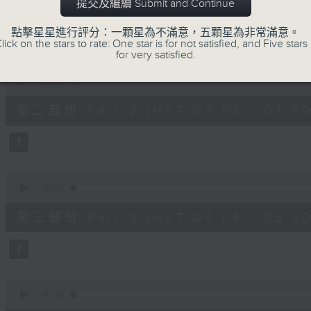
第一部份 Part 1 (HKT 02:04 - 03:00
提交及繼續 Submit and Continue
minutes,
0
seconds
Volume
點擊星星進行評分：一顆星為不滿意，五顆星為非常滿意。
90%
lick on the stars to rate: One star is for not satisfied, and Five stars 
for very satisfied.
0
seconds
00:00
of
56
第二部份 Part 2 (HKT 03:04 - 04:00
minutes,
10
seconds
Volume
90%
0
seconds
00:00
of
56
第三部份 Part 3 (HKT 04:04 - 05:00
minutes,
10
seconds
Volume
90%
0
seconds
00:00
of