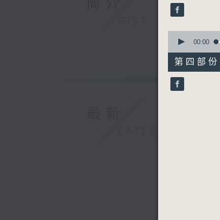
簡介
seconds
90%
GIST
0
seconds
00:00
of
56
第四部份 P
minutes,
10
seconds
90%
最新
LATEST