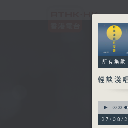
所有集數
輕談淺
0
seconds
00:00
of
3
27/08/
hours,
43