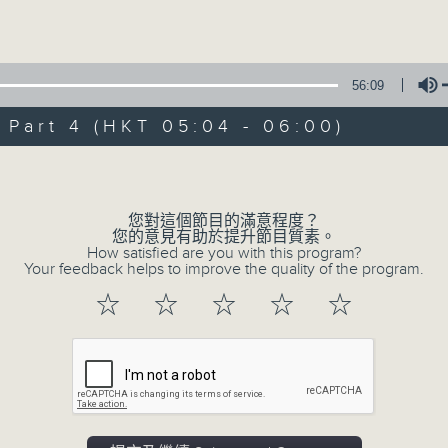
Volume
56:09
art 4 (HKT 05:04 - 06:00)
Volume
07/08/2026
輕談淺唱不夜天（與第二台聯播）
您對這個節目的滿意程度？
您的意見有助於提升節目質素。
0
How satisfied are you with this program?
seconds
00:00
Your feedback helps to improve the quality of the program.
of
3
07/08/2026 - 足本 Full (HKT 02:04
☆
☆
☆
☆
☆
hours,
43
minutes,
59
seconds
Volume
90%
0
seconds
00:00
of
56