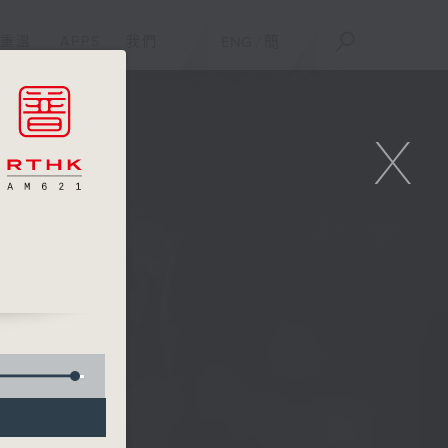
重溫
APPS
我們
ENG
/
簡
X