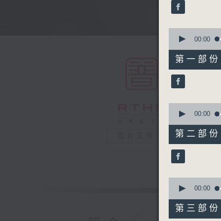
minutes,
59
seconds
90%
0
seconds
00:00
of
56
第一部份 P
minutes,
10
seconds
90%
0
seconds
00:00
of
56
第二部份 P
電台直播
minutes,
19
seconds
90%
0
seconds
00:00
of
56
第三部份 P
minutes,
20