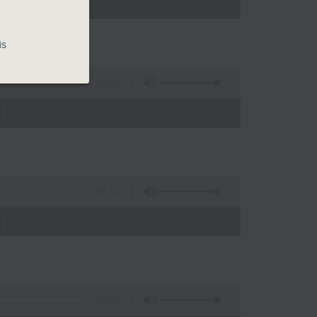
)
is
56:09
)
56:10
)
56:09