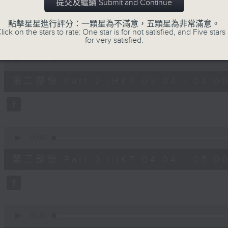
第一部份 Part 1 (HKT 02:04 - 03:00
提交及繼續 Submit and Continue
minutes,
0
seconds
Volume
點擊星星進行評分：一顆星為不滿意，五顆星為非常滿意。
90%
lick on the stars to rate: One star is for not satisfied, and Five stars 
for very satisfied.
0
seconds
00:00
of
56
第二部份 Part 2 (HKT 03:04 - 04:00
minutes,
9
seconds
Volume
90%
0
seconds
00:00
of
56
第三部份 Part 3 (HKT 04:04 - 05:00
minutes,
10
seconds
Volume
90%
0
seconds
00:00
of