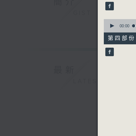
簡介
seconds
90%
GIST
0
seconds
00:00
of
56
第四部份 P
minutes,
9
seconds
90%
最新
LATEST