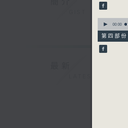
簡介
seconds
90%
GIST
0
seconds
00:00
of
56
第四部份 P
minutes,
9
seconds
90%
最新
LATEST