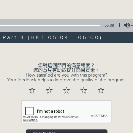
Volume
56:09
art 4 (HKT 05:04 - 06:00)
Volume
07/08/2026
輕談淺唱不夜天（與第二台聯播）
您對這個節目的滿意程度？
您的意見有助於提升節目質素。
0
How satisfied are you with this program?
seconds
00:00
Your feedback helps to improve the quality of the program.
of
3
07/08/2026 - 足本 Full (HKT 02:04
☆
☆
☆
☆
☆
hours,
43
minutes,
59
seconds
Volume
90%
0
seconds
00:00
of
56