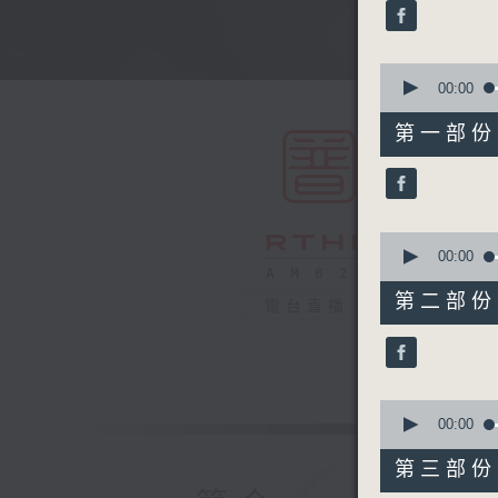
minutes,
0
seconds
90%
0
seconds
00:00
of
56
第一部份 P
minutes,
0
seconds
90%
0
seconds
00:00
of
56
第二部份 P
電台直播
minutes,
9
seconds
90%
0
seconds
00:00
of
56
第三部份 P
minutes,
9