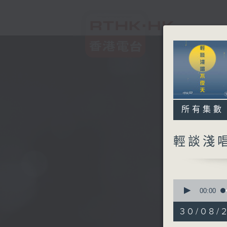
所有集數
輕談淺
0
seconds
00:00
of
3
30/08/
hours,
44