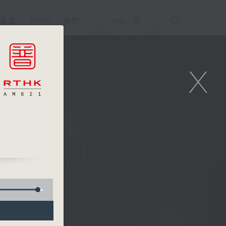
重溫
APPS
我們
ENG
/
簡
X