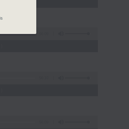
)
is
56:09
)
56:10
)
56:09