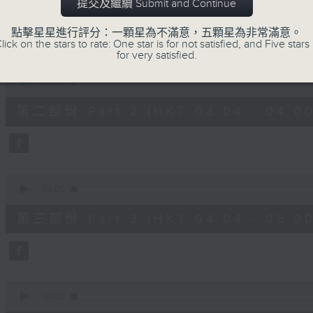
第一部份 Part 1 (HKT 02:04 - 03:00
提交及繼續 Submit and Continue
minutes,
0
seconds
Volume
點擊星星進行評分：一顆星為不滿意，五顆星為非常滿意。
90%
lick on the stars to rate: One star is for not satisfied, and Five stars 
for very satisfied.
0
seconds
00:00
of
56
第二部份 Part 2 (HKT 03:04 - 04:00
minutes,
9
seconds
Volume
90%
0
seconds
00:00
of
56
第三部份 Part 3 (HKT 04:04 - 05:00
minutes,
10
seconds
Volume
90%
0
seconds
00:00
of