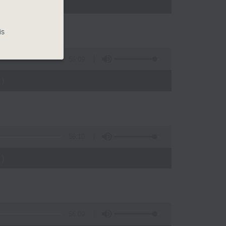
)
is
56:09
)
56:10
)
56:09