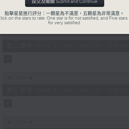
第一部份 Part 1 (HKT 02:04 - 03:00
提交及繼續 Submit and Continue
minutes,
0
seconds
Volume
點擊星星進行評分：一顆星為不滿意，五顆星為非常滿意。
90%
lick on the stars to rate: One star is for not satisfied, and Five stars 
for very satisfied.
0
seconds
00:00
of
56
第二部份 Part 2 (HKT 03:04 - 04:00
minutes,
9
seconds
Volume
90%
0
seconds
00:00
of
56
第三部份 Part 3 (HKT 04:04 - 05:00
minutes,
10
seconds
Volume
90%
0
seconds
00:00
of