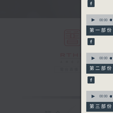
minutes,
0
seconds
90%
0
seconds
00:00
of
56
第一部份 P
minutes,
0
seconds
90%
0
seconds
00:00
of
56
第二部份 P
電台直播
minutes,
9
seconds
90%
0
seconds
00:00
of
56
第三部份 P
minutes,
20