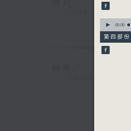
簡介
seconds
90%
GIST
0
seconds
00:00
of
56
第四部份 P
minutes,
10
seconds
90%
最新
LATEST