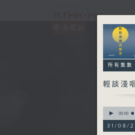
所有集數
輕談淺
0
seconds
00:00
of
3
31/08/
hours,
44