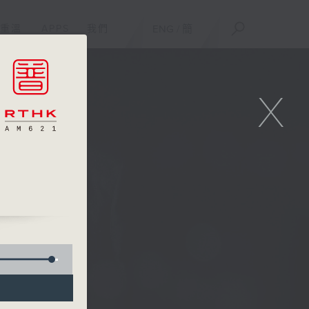
重溫
APPS
我們
ENG
/
簡
X