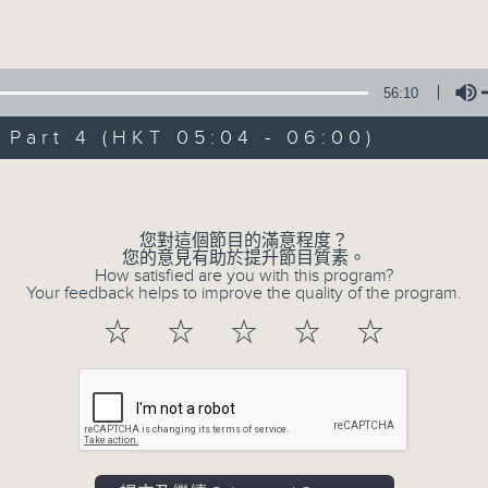
Volume
56:10
art 4 (HKT 05:04 - 06:00)
Volume
07/08/2026
輕談淺唱不夜天（與第二台聯播）
您對這個節目的滿意程度？
您的意見有助於提升節目質素。
0
How satisfied are you with this program?
seconds
00:00
Your feedback helps to improve the quality of the program.
of
3
07/08/2026 - 足本 Full (HKT 02:04
☆
☆
☆
☆
☆
hours,
43
minutes,
59
seconds
Volume
90%
0
seconds
00:00
of
56