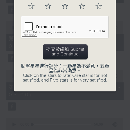
seconds
☆
☆
☆
☆
☆
0
seconds
00:00
56:09
of
56
第二部份 Part 2 (HKT 03:04 -
minutes,
04:00)
9
提交及繼續 Submit
seconds
and Continue
點擊星星進行評分：一顆星為不滿意，五顆
星為非常滿意。
0
Click on the stars to rate: One star is for not
seconds
00:00
56:10
satisfied, and Five stars is for very satisfied.
of
56
第三部份 Part 3 (HKT 04:04 -
minutes,
05:00)
10
seconds
0
seconds
00:00
56:09
of