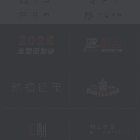
交 通
社 交
聯 絡
公眾回饋