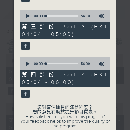
最新
0
LATEST
seconds
00:00
56:10
of
56
第三部份 Part 3 (HKT
minutes,
07/08/2026
04:04 - 05:00)
10
seconds
輕談淺唱不夜天（與第二台聯
播）
0
0
seconds
00:00
3:43:59
seconds
00:00
56:09
of
of
3
07/08/2026 - 足本 Full (HKT
56
第四部份 Part 4 (HKT
hours,
minutes,
02:04 - 06:00)
43
05:04 - 06:00)
9
minutes,
seconds
59
seconds
0
您對這個節目的滿意程度？
seconds
00:00
56:00
您的意見有助於提升節目質素。
of
How satisfied are you with this program?
56
第一部份 Part 1 (HKT 02:04 -
Your feedback helps to improve the quality of
minutes,
the program.
03:00)
0