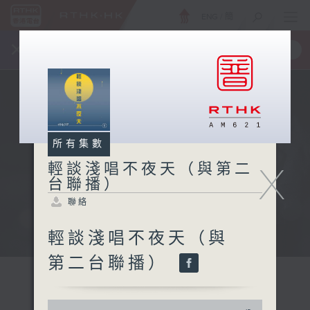
ENG
/
簡
×
全新 RTHK On The Go
取得
一手掌握 RTHK 電台、電視節目
所有集數
X
輕談淺唱不夜天（與第二
台聯播）
聯絡
輕談淺唱不夜天（與
第二台聯播）
0