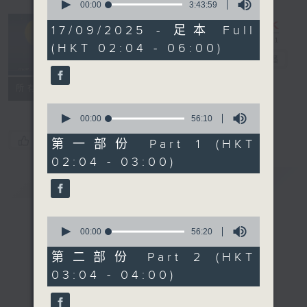
seconds
00:00
3:43:59
of
輕談淺唱不夜天
3
17/09/2025 - 足本 Full
hours,
（與第二台聯
(HKT 02:04 - 06:00)
43
播）
電台直播
minutes,
59
seconds
聯絡
所有集數
0
seconds
00:00
56:10
of
您喜歡這個節目嗎?
56
第一部份 Part 1 (HKT
minutes,
02:04 - 03:00)
10
seconds
簡介
GIST
0
seconds
00:00
56:20
of
56
第二部份 Part 2 (HKT
minutes,
03:04 - 04:00)
20
seconds