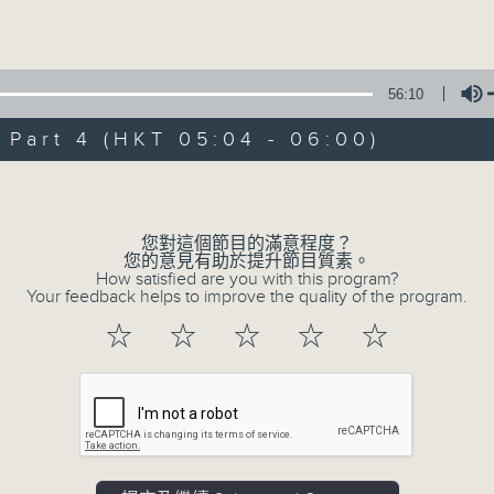
Volume
56:10
art 4 (HKT 05:04 - 06:00)
Volume
08/08/2026
輕談淺唱不夜天（與第二台聯播）
您對這個節目的滿意程度？
您的意見有助於提升節目質素。
0
How satisfied are you with this program?
seconds
00:00
Your feedback helps to improve the quality of the program.
of
3
08/08/2026 - 足本 Full (HKT 02:04
☆
☆
☆
☆
☆
hours,
44
minutes,
0
seconds
Volume
90%
0
seconds
00:00
of
56