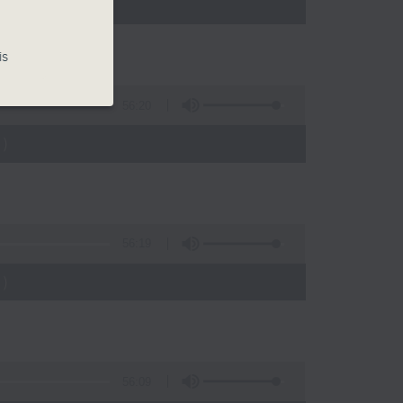
)
is
56:20
)
56:19
)
56:09