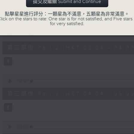
第一部份 Part 1 (HKT 02:04 - 03:00
提交及繼續 Submit and Continue
minutes,
10
seconds
Volume
點擊星星進行評分：一顆星為不滿意，五顆星為非常滿意。
90%
lick on the stars to rate: One star is for not satisfied, and Five stars 
for very satisfied.
0
seconds
00:00
of
56
第二部份 Part 2 (HKT 03:04 - 04:00
minutes,
20
seconds
Volume
90%
0
seconds
00:00
of
56
第三部份 Part 3 (HKT 04:04 - 05:00
minutes,
19
seconds
Volume
90%
0
seconds
00:00
of