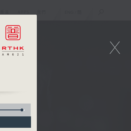
重溫
APPS
我們
ENG
/
簡
X