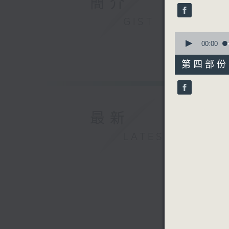
簡介
seconds
90%
GIST
0
seconds
00:00
of
56
第四部份 P
minutes,
10
seconds
90%
最新
LATEST