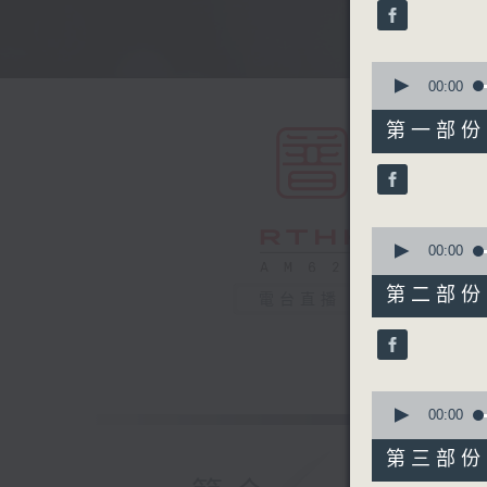
minutes,
0
seconds
90%
0
seconds
00:00
of
56
第一部份 P
minutes,
10
seconds
90%
0
seconds
00:00
of
56
第二部份 P
電台直播
minutes,
20
seconds
90%
0
seconds
00:00
of
56
第三部份 P
minutes,
19