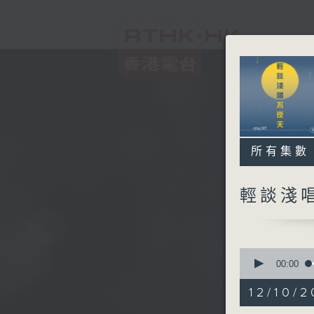
所有集數
輕談淺
0
seconds
00:00
of
3
12/10/2
hours,
44