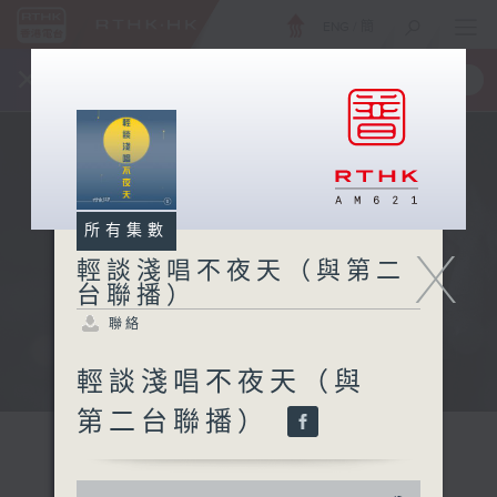
ENG
/
簡
×
全新 RTHK On The Go
取得
一手掌握 RTHK 電台、電視節目
所有集數
X
輕談淺唱不夜天（與第二
台聯播）
聯絡
輕談淺唱不夜天（與
第二台聯播）
0