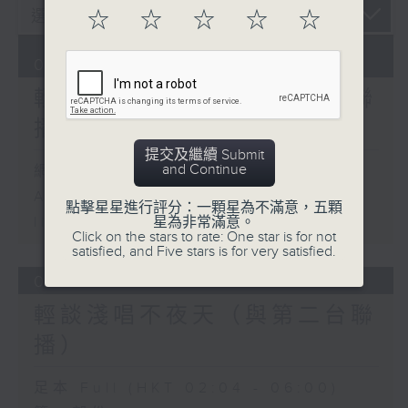
☆
☆
☆
☆
☆
09/08/2026
輕談淺唱不夜天（與第二台聯
播）
提交及繼續 Submit
and Continue
網上直播完畢稍後提供節目重溫。
Archive will be available after
點擊星星進行評分：一顆星為不滿意，五顆
星為非常滿意。
live webcast
Click on the stars to rate: One star is for not
satisfied, and Five stars is for very satisfied.
08/08/2026
輕談淺唱不夜天（與第二台聯
播）
足本 Full (HKT 02:04 - 06:00)