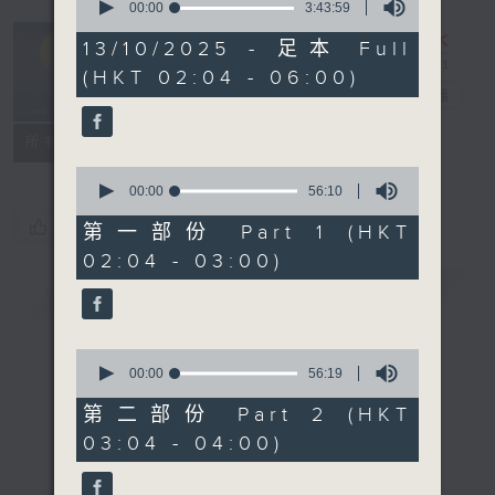
seconds
00:00
3:43:59
of
輕談淺唱不夜天
3
13/10/2025 - 足本 Full
hours,
（與第二台聯
(HKT 02:04 - 06:00)
43
播）
電台直播
minutes,
59
seconds
聯絡
所有集數
0
seconds
00:00
56:10
of
您喜歡這個節目嗎?
56
第一部份 Part 1 (HKT
minutes,
02:04 - 03:00)
10
seconds
簡介
GIST
0
seconds
00:00
56:19
of
56
第二部份 Part 2 (HKT
minutes,
03:04 - 04:00)
19
seconds