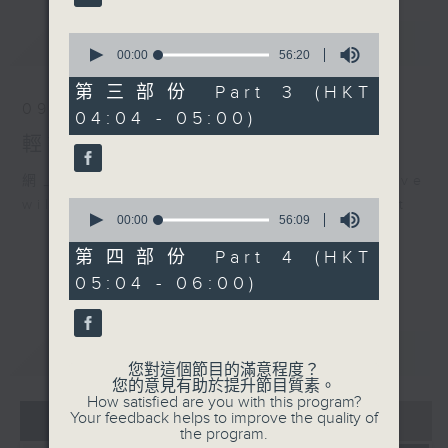
最新
0
LATEST
seconds
00:00
56:20
of
56
第三部份 Part 3 (HKT
minutes,
09/08/2026
04:04 - 05:00)
20
seconds
輕談淺唱不夜天（與第二台聯播）
網上直播完畢稍後提供節目重溫。 Archive
0
will be available after live webcast
seconds
00:00
56:09
of
56
第四部份 Part 4 (HKT
minutes,
05:04 - 06:00)
9
seconds
重溫
CATCHUP
您對這個節目的滿意程度？
您的意見有助於提升節目質素。
How satisfied are you with this program?
07 - 08
2026
Your feedback helps to improve the quality of
the program.