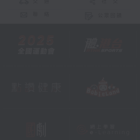
交 通
社 交
聯 絡
公眾回饋