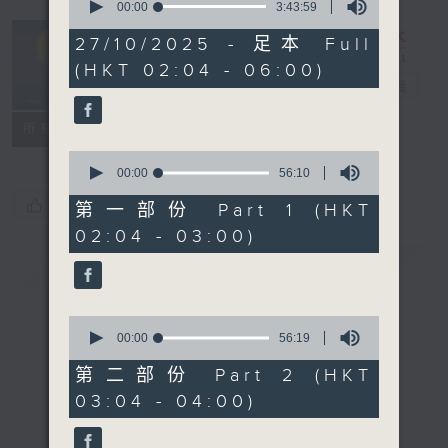
seconds
00:00
3:43:59
of
輕談淺唱不夜天
3
27/10/2025 - 足本 Full
hours,
（與第二台聯
(HKT 02:04 - 06:00)
43
播）
電台直播
minutes,
59
seconds
聯絡
所有集數
0
seconds
00:00
56:10
of
您喜歡這個節目嗎?
56
第一部份 Part 1 (HKT
minutes,
02:04 - 03:00)
10
seconds
簡介
GIST
0
seconds
00:00
56:19
of
56
第二部份 Part 2 (HKT
minutes,
03:04 - 04:00)
19
seconds