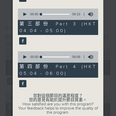
最新
0
LATEST
seconds
00:00
56:10
of
56
第三部份 Part 3 (HKT
minutes,
09/08/2026
04:04 - 05:00)
10
seconds
輕談淺唱不夜天（與第二台聯
播）
0
0
seconds
00:00
3:43:59
seconds
00:00
56:09
of
of
3
09/08/2026 - 足本 Full (HKT
56
第四部份 Part 4 (HKT
hours,
minutes,
02:04 - 06:00)
43
05:04 - 06:00)
9
minutes,
seconds
59
seconds
0
您對這個節目的滿意程度？
seconds
00:00
56:10
您的意見有助於提升節目質素。
of
How satisfied are you with this program?
56
第一部份 Part 1 (HKT 02:04 -
Your feedback helps to improve the quality of
minutes,
the program.
03:00)
10