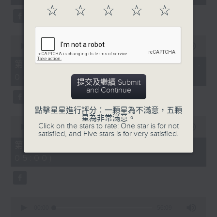
seconds
☆
☆
☆
☆
☆
0
seconds
00:00
56:19
of
56
第二部份 Part 2 (HKT 03:04 -
minutes,
04:00)
19
提交及繼續 Submit
seconds
and Continue
點擊星星進行評分：一顆星為不滿意，五顆
星為非常滿意。
0
Click on the stars to rate: One star is for not
seconds
00:00
56:10
satisfied, and Five stars is for very satisfied.
of
56
第三部份 Part 3 (HKT 04:04 -
minutes,
05:00)
10
seconds
0
seconds
00:00
56:09
of