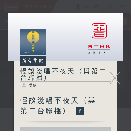
ENG
/
簡
×
全新 RTHK On The Go
取得
一手掌握 RTHK 電台、電視節目
所有集數
X
輕談淺唱不夜天（與第二
台聯播）
聯絡
輕談淺唱不夜天（與
第二台聯播）
0