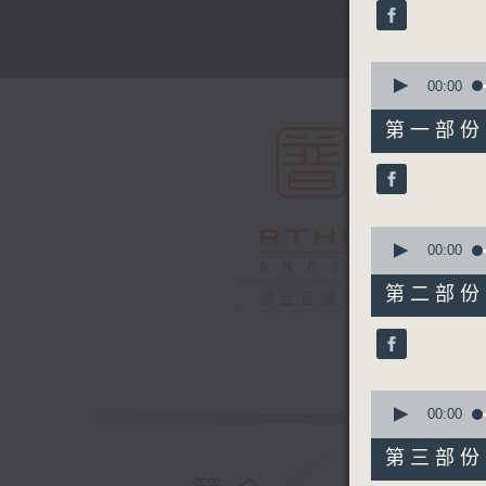
minutes,
0
seconds
90%
0
seconds
00:00
of
56
第一部份 P
minutes,
10
seconds
90%
0
seconds
00:00
of
56
第二部份 P
電台直播
minutes,
19
seconds
90%
0
seconds
00:00
of
56
第三部份 P
minutes,
19