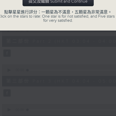
第一部份 Part 1 (HKT 02:04 - 03:00
提交及繼續 Submit and Continue
minutes,
0
seconds
Volume
點擊星星進行評分：一顆星為不滿意，五顆星為非常滿意。
90%
lick on the stars to rate: One star is for not satisfied, and Five stars 
for very satisfied.
0
seconds
00:00
of
56
第二部份 Part 2 (HKT 03:04 - 04:00
minutes,
9
seconds
Volume
90%
0
seconds
00:00
of
56
第三部份 Part 3 (HKT 04:04 - 05:00
minutes,
10
seconds
Volume
90%
0
seconds
00:00
of