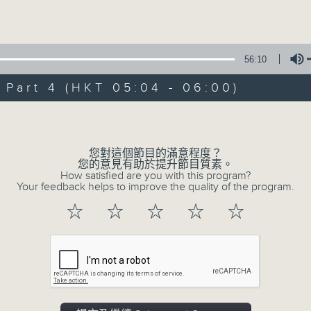
Volume
56:10
art 4 (HKT 05:04 - 06:00)
Volume
07/08/2026
輕談淺唱不夜天（與第二台聯播）
您對這個節目的滿意程度？
您的意見有助於提升節目質素。
0
How satisfied are you with this program?
seconds
00:00
Your feedback helps to improve the quality of the program.
of
3
07/08/2026 - 足本 Full (HKT 02:04
☆
☆
☆
☆
☆
hours,
43
minutes,
59
seconds
Volume
90%
0
seconds
00:00
of
56