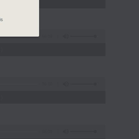
)
is
56:09
)
56:10
)
56:09