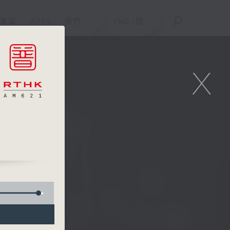
重溫
APPS
我們
ENG
/
簡
X