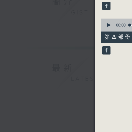
簡介
seconds
90%
GIST
0
seconds
00:00
of
56
第四部份 P
minutes,
10
seconds
90%
最新
LATEST