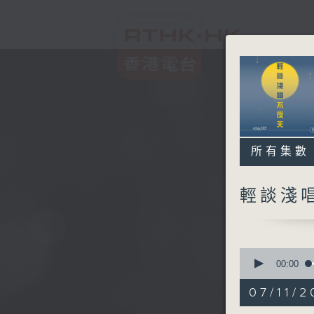
所有集數
輕談淺
0
seconds
00:00
of
3
07/11/2
hours,
44