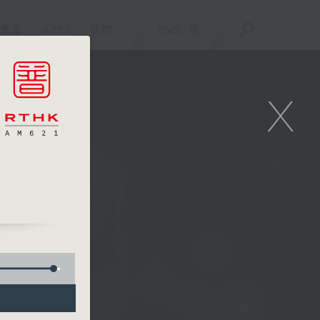
重溫
APPS
我們
ENG
/
簡
X