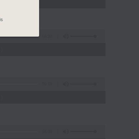
)
is
56:20
)
56:19
)
56:09