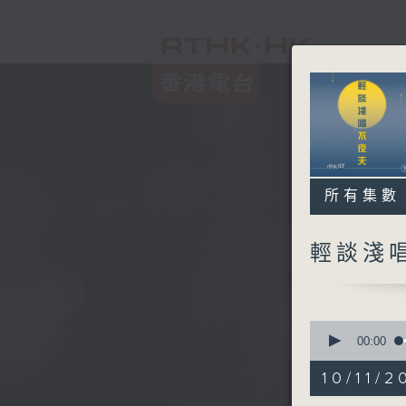
所有集數
輕談淺
0
seconds
00:00
of
3
10/11/2
hours,
43