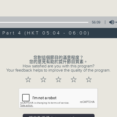
Volume
56:09
art 4 (HKT 05:04 - 06:00)
Volume
08/08/2026
輕談淺唱不夜天（與第二台聯播）
您對這個節目的滿意程度？
您的意見有助於提升節目質素。
0
How satisfied are you with this program?
seconds
00:00
Your feedback helps to improve the quality of the program.
of
3
08/08/2026 - 足本 Full (HKT 02:04
☆
☆
☆
☆
☆
hours,
44
minutes,
0
seconds
Volume
90%
0
seconds
00:00
of
56