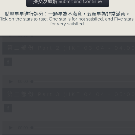
第一部份 Part 1 (HKT 02:04 - 03:00
提交及繼續 Submit and Continue
minutes,
10
seconds
Volume
點擊星星進行評分：一顆星為不滿意，五顆星為非常滿意。
90%
lick on the stars to rate: One star is for not satisfied, and Five stars 
for very satisfied.
0
seconds
00:00
of
56
第二部份 Part 2 (HKT 03:04 - 04:00
minutes,
20
seconds
Volume
90%
0
seconds
00:00
of
56
第三部份 Part 3 (HKT 04:04 - 05:00
minutes,
19
seconds
Volume
90%
0
seconds
00:00
of