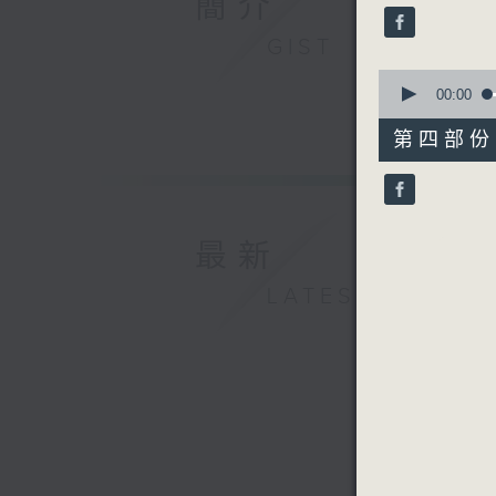
簡介
seconds
90%
GIST
0
seconds
00:00
of
56
第四部份 P
minutes,
9
seconds
90%
最新
LATEST