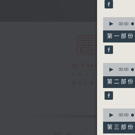
minutes,
59
seconds
90%
0
seconds
00:00
of
56
第一部份 P
minutes,
10
seconds
90%
0
seconds
00:00
of
56
第二部份 P
電台直播
minutes,
19
seconds
90%
0
seconds
00:00
of
56
第三部份 P
minutes,
19