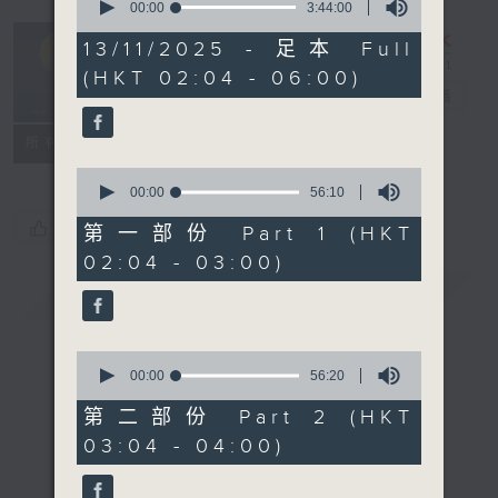
seconds
00:00
3:44:00
of
輕談淺唱不夜天
3
13/11/2025 - 足本 Full
hours,
（與第二台聯
(HKT 02:04 - 06:00)
44
播）
電台直播
minutes,
0
seconds
聯絡
所有集數
0
seconds
00:00
56:10
of
您喜歡這個節目嗎?
56
第一部份 Part 1 (HKT
minutes,
02:04 - 03:00)
10
seconds
簡介
GIST
0
seconds
00:00
56:20
of
56
第二部份 Part 2 (HKT
minutes,
03:04 - 04:00)
20
seconds