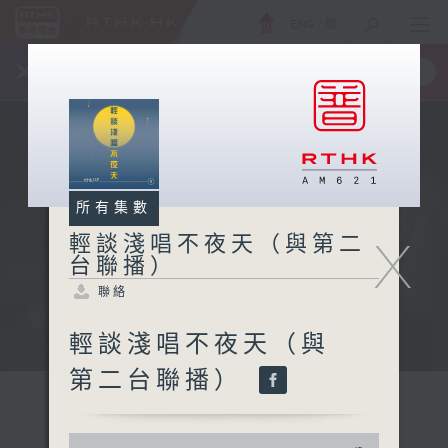
ENG
/
簡
×
全新 RTHK On The Go
取得
一手掌握 RTHK 電台、電視節目
所有集數
X
輕談淺唱不夜天（與第二
台聯播）
聯絡
輕談淺唱不夜天（與
第二台聯播）
0