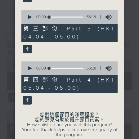
最新
0
LATEST
seconds
00:00
56:19
of
56
第三部份 Part 3 (HKT
minutes,
06/08/2026
04:04 - 05:00)
19
seconds
輕談淺唱不夜天（與第二台聯
播）
0
0
seconds
00:00
3:43:59
seconds
00:00
56:10
of
of
3
06/08/2026 - 足本 Full (HKT
56
第四部份 Part 4 (HKT
hours,
minutes,
02:04 - 06:00)
43
05:04 - 06:00)
10
minutes,
seconds
59
seconds
0
您對這個節目的滿意程度？
seconds
00:00
56:00
您的意見有助於提升節目質素。
of
How satisfied are you with this program?
56
第一部份 Part 1 (HKT 02:04 -
Your feedback helps to improve the quality of
minutes,
the program.
03:00)
0