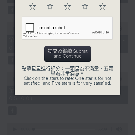
seconds
☆
☆
☆
☆
☆
0
seconds
00:00
56:10
of
56
第二部份 Part 2 (HKT 03:04 -
minutes,
04:00)
10
提交及繼續 Submit
seconds
and Continue
點擊星星進行評分：一顆星為不滿意，五顆
星為非常滿意。
0
Click on the stars to rate: One star is for not
seconds
00:00
56:10
satisfied, and Five stars is for very satisfied.
of
56
第三部份 Part 3 (HKT 04:04 -
minutes,
05:00)
10
seconds
0
seconds
00:00
56:09
of