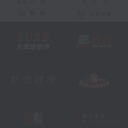
交 通
社 交
聯 絡
公眾回饋