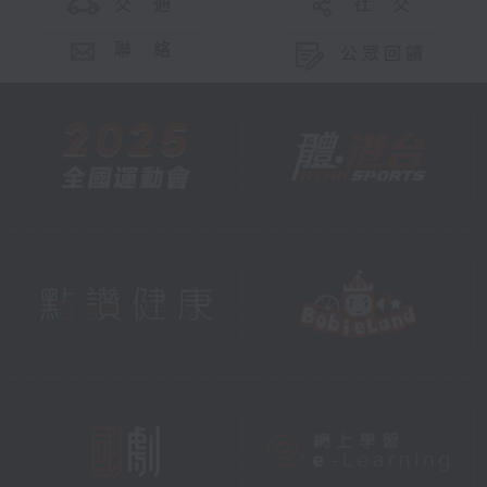
交 通
社 交
聯 絡
公眾回饋