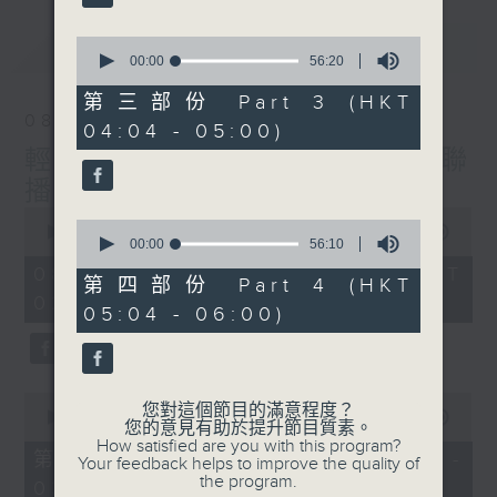
最新
0
LATEST
seconds
00:00
56:20
of
56
第三部份 Part 3 (HKT
minutes,
08/08/2026
04:04 - 05:00)
20
seconds
輕談淺唱不夜天（與第二台聯
播）
0
0
seconds
00:00
3:44:00
seconds
00:00
56:10
of
of
3
08/08/2026 - 足本 Full (HKT
56
第四部份 Part 4 (HKT
hours,
minutes,
02:04 - 06:00)
44
05:04 - 06:00)
10
minutes,
seconds
0
seconds
0
您對這個節目的滿意程度？
seconds
00:00
56:10
您的意見有助於提升節目質素。
of
How satisfied are you with this program?
56
第一部份 Part 1 (HKT 02:04 -
Your feedback helps to improve the quality of
minutes,
the program.
03:00)
10