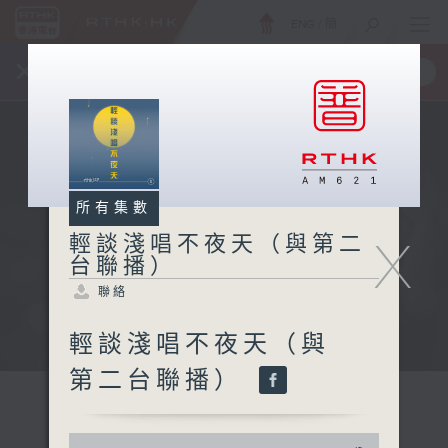
ENG
/
簡
×
全新 RTHK On The Go
取得
一手掌握 RTHK 電台、電視節目
所有集數
X
輕談淺唱不夜天（與第二
台聯播）
聯絡
輕談淺唱不夜天（與
第二台聯播）
0