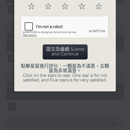
seconds
☆
☆
☆
☆
☆
0
seconds
00:00
56:20
of
56
第二部份 Part 2 (HKT 03:04 -
minutes,
04:00)
20
提交及繼續 Submit
seconds
and Continue
點擊星星進行評分：一顆星為不滿意，五顆
星為非常滿意。
0
Click on the stars to rate: One star is for not
seconds
00:00
56:19
satisfied, and Five stars is for very satisfied.
of
56
第三部份 Part 3 (HKT 04:04 -
minutes,
05:00)
19
seconds
0
seconds
00:00
56:09
of