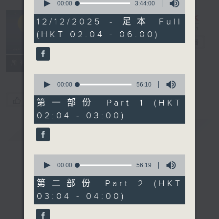
seconds
00:00
3:44:00
of
輕談淺唱不夜天
3
12/12/2025 - 足本 Full
hours,
（與第二台聯
(HKT 02:04 - 06:00)
44
播）
電台直播
minutes,
0
seconds
聯絡
所有集數
0
seconds
00:00
56:10
of
您喜歡這個節目嗎?
56
第一部份 Part 1 (HKT
minutes,
02:04 - 03:00)
10
seconds
簡介
GIST
0
seconds
00:00
56:19
of
56
第二部份 Part 2 (HKT
minutes,
03:04 - 04:00)
19
seconds