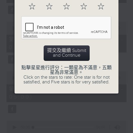
seconds
☆
☆
☆
☆
☆
0
seconds
00:00
56:19
of
56
第二部份 Part 2 (HKT 03:04 -
minutes,
04:00)
19
提交及繼續 Submit
seconds
and Continue
點擊星星進行評分：一顆星為不滿意，五顆
星為非常滿意。
0
Click on the stars to rate: One star is for not
seconds
00:00
56:10
satisfied, and Five stars is for very satisfied.
of
56
第三部份 Part 3 (HKT 04:04 -
minutes,
05:00)
10
seconds
0
seconds
00:00
56:09
of