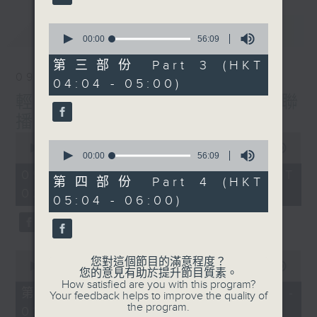
最新
0
LATEST
seconds
00:00
56:09
of
56
第三部份 Part 3 (HKT
minutes,
09/08/2026
04:04 - 05:00)
9
seconds
輕談淺唱不夜天（與第二台聯
播）
0
0
seconds
00:00
3:43:59
seconds
00:00
56:09
of
of
3
09/08/2026 - 足本 Full (HKT
56
第四部份 Part 4 (HKT
hours,
minutes,
02:04 - 06:00)
43
05:04 - 06:00)
9
minutes,
seconds
59
seconds
0
您對這個節目的滿意程度？
seconds
00:00
56:10
您的意見有助於提升節目質素。
of
How satisfied are you with this program?
56
第一部份 Part 1 (HKT 02:04 -
Your feedback helps to improve the quality of
minutes,
the program.
03:00)
10