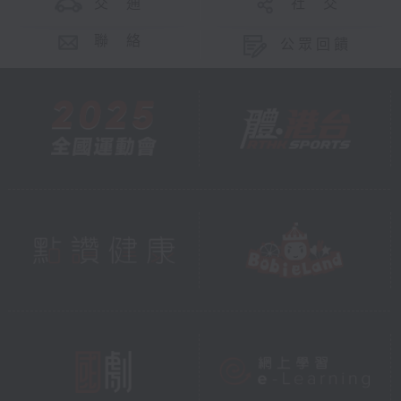
交 通
社 交
聯 絡
公眾回饋