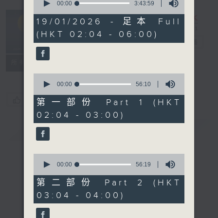
seconds
00:00
3:43:59
of
輕談淺唱不夜天
3
19/01/2026 - 足本 Full
hours,
（與第二台聯
(HKT 02:04 - 06:00)
43
播）
電台直播
minutes,
59
seconds
聯絡
所有集數
0
seconds
00:00
56:10
of
您喜歡這個節目嗎?
56
第一部份 Part 1 (HKT
minutes,
02:04 - 03:00)
10
seconds
簡介
GIST
0
seconds
00:00
56:19
of
56
第二部份 Part 2 (HKT
minutes,
03:04 - 04:00)
19
seconds