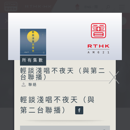
ENG
/
簡
×
全新 RTHK On The Go
取得
一手掌握 RTHK 電台、電視節目
所有集數
X
輕談淺唱不夜天（與第二
台聯播）
聯絡
輕談淺唱不夜天（與
第二台聯播）
0