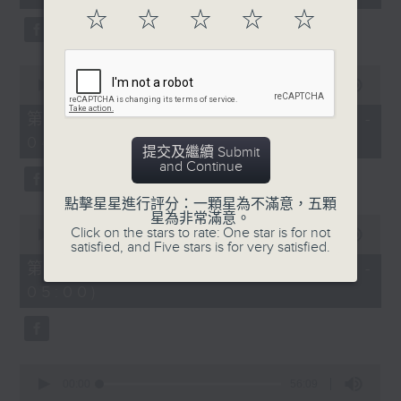
seconds
☆
☆
☆
☆
☆
0
seconds
00:00
56:20
of
56
第二部份 Part 2 (HKT 03:04 -
minutes,
04:00)
20
提交及繼續 Submit
seconds
and Continue
點擊星星進行評分：一顆星為不滿意，五顆
星為非常滿意。
0
Click on the stars to rate: One star is for not
seconds
00:00
56:19
satisfied, and Five stars is for very satisfied.
of
56
第三部份 Part 3 (HKT 04:04 -
minutes,
05:00)
19
seconds
0
seconds
00:00
56:09
of