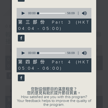
最新
0
LATEST
seconds
00:00
56:09
of
56
第三部份 Part 3 (HKT
minutes,
08/08/2026
04:04 - 05:00)
9
seconds
輕談淺唱不夜天（與第二台聯
播）
0
0
seconds
00:00
3:44:00
seconds
00:00
56:09
of
of
3
08/08/2026 - 足本 Full (HKT
56
第四部份 Part 4 (HKT
hours,
minutes,
02:04 - 06:00)
44
05:04 - 06:00)
9
minutes,
seconds
0
seconds
0
您對這個節目的滿意程度？
seconds
00:00
56:10
您的意見有助於提升節目質素。
of
How satisfied are you with this program?
56
第一部份 Part 1 (HKT 02:04 -
Your feedback helps to improve the quality of
minutes,
the program.
03:00)
10