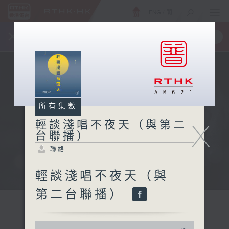
ENG
/
簡
×
全新 RTHK On The Go
取得
一手掌握 RTHK 電台、電視節目
所有集數
X
輕談淺唱不夜天（與第二
台聯播）
聯絡
輕談淺唱不夜天（與
第二台聯播）
0