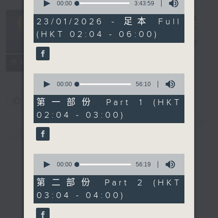
seconds
00:00
3:43:59
of
輕談淺唱不夜天
3
23/01/2026 - 足本 Full
hours,
（與第二台聯
(HKT 02:04 - 06:00)
43
播）
電台直播
minutes,
59
seconds
聯絡
所有集數
0
seconds
00:00
56:10
of
您喜歡這個節目嗎?
56
第一部份 Part 1 (HKT
minutes,
02:04 - 03:00)
10
seconds
簡介
GIST
0
seconds
00:00
56:19
of
56
第二部份 Part 2 (HKT
minutes,
03:04 - 04:00)
19
seconds