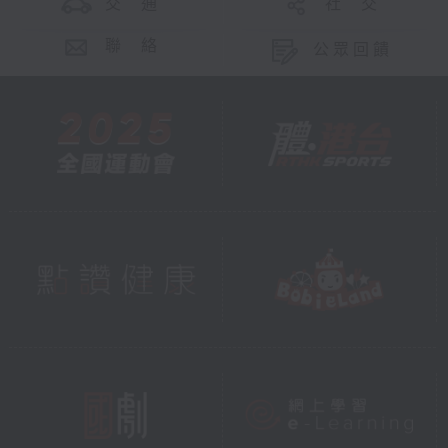
交 通
社 交
聯 絡
公眾回饋