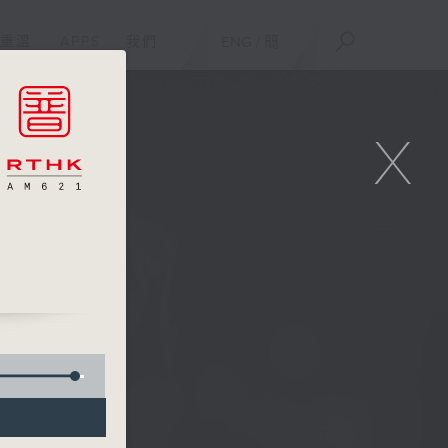
重溫
APPS
我們
ENG
/
簡
X