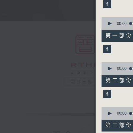
minutes,
59
seconds
90%
0
seconds
00:00
of
56
第一部份 P
minutes,
0
seconds
90%
0
seconds
00:00
of
56
第二部份 P
電台直播
minutes,
9
seconds
90%
0
seconds
00:00
of
56
第三部份 P
minutes,
19