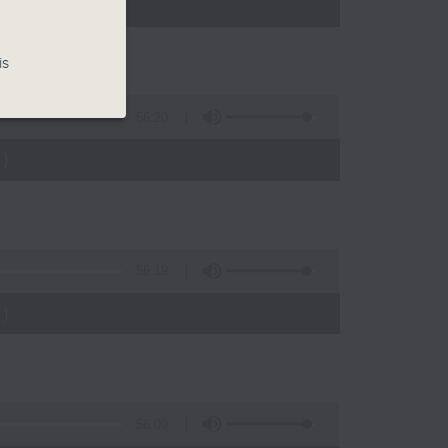
)
is
56:20
)
56:19
)
56:09