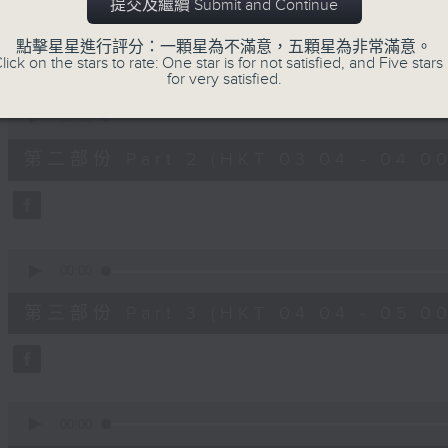
第一部份 Part 1 (HKT 02:04 - 03:00
提交及繼續 Submit and Continue
minutes,
10
seconds
Volume
點擊星星進行評分：一顆星為不滿意，五顆星為非常滿意。
90%
lick on the stars to rate: One star is for not satisfied, and Five stars 
for very satisfied.
0
seconds
00:00
of
56
第二部份 Part 2 (HKT 03:04 - 04:00
minutes,
20
seconds
Volume
90%
0
seconds
00:00
of
56
第三部份 Part 3 (HKT 04:04 - 05:00
minutes,
19
seconds
Volume
90%
0
seconds
00:00
of