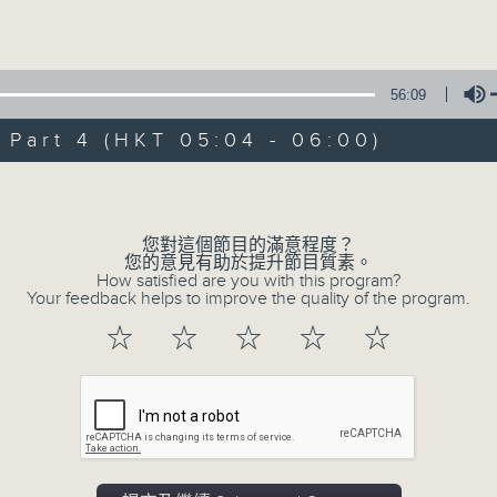
Volume
56:09
art 4 (HKT 05:04 - 06:00)
Volume
08/08/2026
輕談淺唱不夜天（與第二台聯播）
您對這個節目的滿意程度？
您的意見有助於提升節目質素。
0
How satisfied are you with this program?
seconds
00:00
Your feedback helps to improve the quality of the program.
of
3
08/08/2026 - 足本 Full (HKT 02:04
☆
☆
☆
☆
☆
hours,
44
minutes,
0
seconds
Volume
90%
0
seconds
00:00
of
56