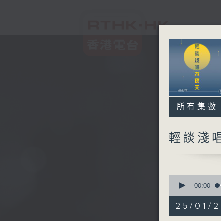
所有集數
輕談淺
0
seconds
00:00
of
3
25/01/
hours,
43