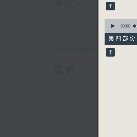
簡介
seconds
90%
GIST
0
seconds
00:00
of
56
第四部份 P
minutes,
9
seconds
90%
最新
LATEST