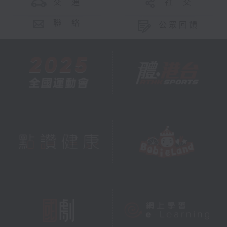
交 通
社 交
聯 絡
公眾回饋