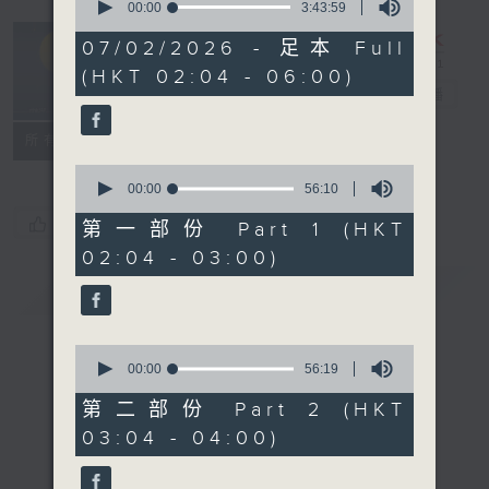
seconds
00:00
3:43:59
of
輕談淺唱不夜天
3
07/02/2026 - 足本 Full
hours,
（與第二台聯
(HKT 02:04 - 06:00)
43
播）
電台直播
minutes,
59
seconds
聯絡
所有集數
0
seconds
00:00
56:10
of
您喜歡這個節目嗎?
56
第一部份 Part 1 (HKT
minutes,
02:04 - 03:00)
10
seconds
簡介
GIST
0
seconds
00:00
56:19
of
56
第二部份 Part 2 (HKT
minutes,
03:04 - 04:00)
19
seconds