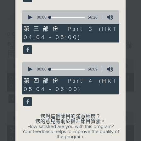
最新
0
LATEST
seconds
00:00
56:20
of
56
第三部份 Part 3 (HKT
minutes,
06/08/2026
04:04 - 05:00)
20
seconds
輕談淺唱不夜天（與第二台聯
播）
0
0
seconds
00:00
3:43:59
seconds
00:00
56:09
of
of
3
06/08/2026 - 足本 Full (HKT
56
第四部份 Part 4 (HKT
hours,
minutes,
02:04 - 06:00)
43
05:04 - 06:00)
9
minutes,
seconds
59
seconds
0
您對這個節目的滿意程度？
seconds
00:00
56:00
您的意見有助於提升節目質素。
of
How satisfied are you with this program?
56
第一部份 Part 1 (HKT 02:04 -
Your feedback helps to improve the quality of
minutes,
the program.
03:00)
0