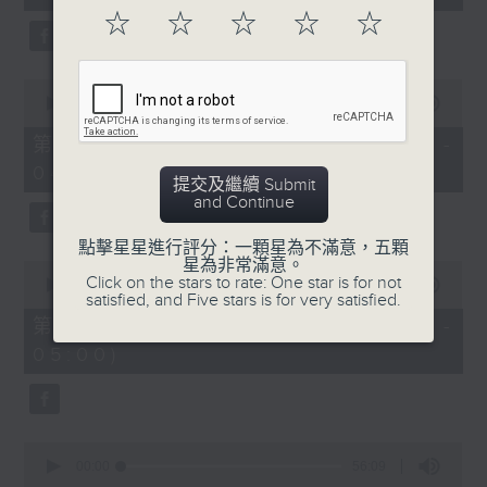
seconds
☆
☆
☆
☆
☆
0
seconds
00:00
56:10
of
56
第二部份 Part 2 (HKT 03:04 -
minutes,
04:00)
10
提交及繼續 Submit
seconds
and Continue
點擊星星進行評分：一顆星為不滿意，五顆
星為非常滿意。
0
Click on the stars to rate: One star is for not
seconds
00:00
56:10
satisfied, and Five stars is for very satisfied.
of
56
第三部份 Part 3 (HKT 04:04 -
minutes,
05:00)
10
seconds
0
seconds
00:00
56:09
of