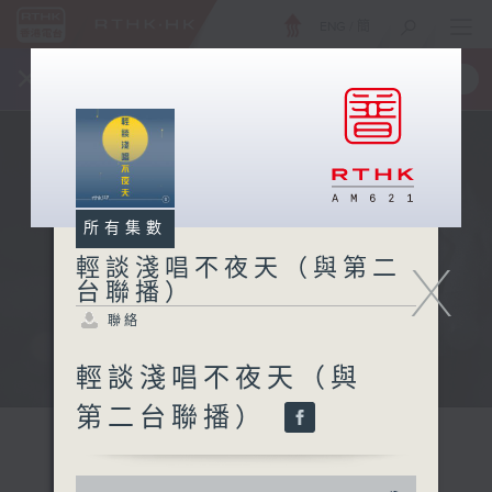
ENG
/
簡
×
全新 RTHK On The Go
取得
一手掌握 RTHK 電台、電視節目
所有集數
X
輕談淺唱不夜天（與第二
台聯播）
聯絡
輕談淺唱不夜天（與
第二台聯播）
0