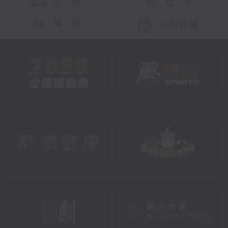
交 通
社 交
聯 絡
公眾回饋