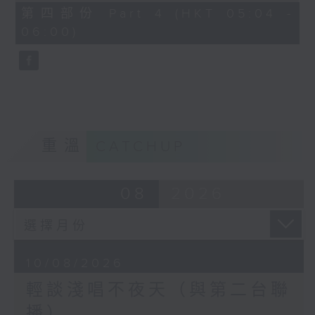
56
第四部份 Part 4 (HKT 05:04 -
minutes,
06:00)
9
seconds
重溫
CATCHUP
08
2026
10/08/2026
輕談淺唱不夜天（與第二台聯
播）