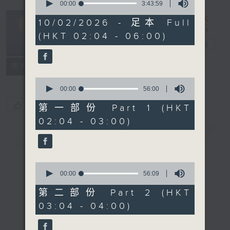
seconds
00:00
3:43:59
of
輕談淺唱不夜天
3
10/02/2026 - 足本 Full
hours,
（與第二台聯
(HKT 02:04 - 06:00)
43
播）
電台直播
minutes,
59
seconds
聯絡
所有集數
0
seconds
00:00
56:00
of
您喜歡這個節目嗎?
56
第一部份 Part 1 (HKT
minutes,
02:04 - 03:00)
0
seconds
簡介
GIST
0
seconds
00:00
56:09
of
56
第二部份 Part 2 (HKT
minutes,
03:04 - 04:00)
9
seconds