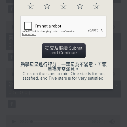
seconds
☆
☆
☆
☆
☆
0
seconds
00:00
56:10
of
56
第二部份 Part 2 (HKT 03:04 -
minutes,
04:00)
10
提交及繼續 Submit
seconds
and Continue
點擊星星進行評分：一顆星為不滿意，五顆
星為非常滿意。
0
Click on the stars to rate: One star is for not
seconds
00:00
56:10
satisfied, and Five stars is for very satisfied.
of
56
第三部份 Part 3 (HKT 04:04 -
minutes,
05:00)
10
seconds
0
seconds
00:00
56:09
of