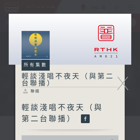
ENG
/
簡
×
全新 RTHK On The Go
取得
一手掌握 RTHK 電台、電視節目
所有集數
X
輕談淺唱不夜天（與第二
台聯播）
聯絡
輕談淺唱不夜天（與
第二台聯播）
0