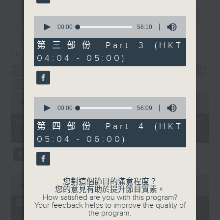
最新
0
LATEST
seconds
00:00
56:10
of
56
第三部份 Part 3 (HKT
minutes,
10/08/2026
04:04 - 05:00)
10
seconds
輕談淺唱不夜天（與第二台聯
播）
0
0
seconds
00:00
3:43:59
seconds
00:00
56:09
of
of
3
10/08/2026 - 足本 Full (HKT
56
第四部份 Part 4 (HKT
hours,
minutes,
02:04 - 06:00)
43
05:04 - 06:00)
9
minutes,
seconds
59
seconds
0
您對這個節目的滿意程度？
seconds
00:00
56:00
您的意見有助於提升節目質素。
of
How satisfied are you with this program?
56
第一部份 Part 1 (HKT 02:04 -
Your feedback helps to improve the quality of
minutes,
the program.
03:00)
0