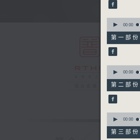
minutes,
59
seconds
90%
0
seconds
00:00
of
56
第一部份 P
minutes,
0
seconds
90%
0
seconds
00:00
of
56
第二部份 P
電台直播
minutes,
10
seconds
90%
0
seconds
00:00
of
56
第三部份 P
minutes,
10