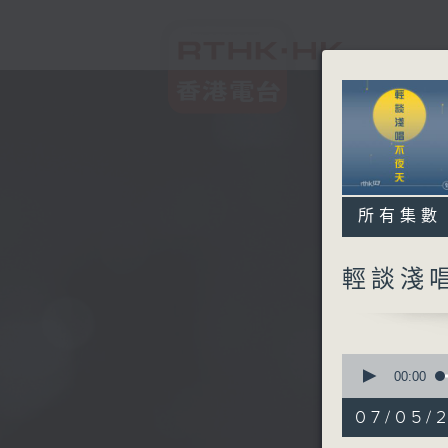
所有集數
輕談淺
0
seconds
00:00
of
3
07/05/
hours,
43