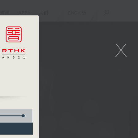
重溫
APPS
我們
ENG
/
簡
X