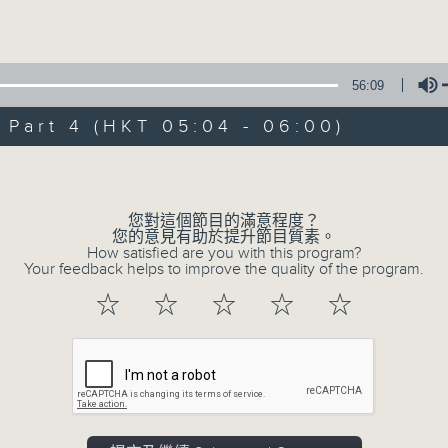
Volume
56:09
art 4 (HKT 05:04 - 06:00)
Volume
07/08/2026
輕談淺唱不夜天（與第二台聯播）
您對這個節目的滿意程度？
您的意見有助於提升節目質素。
0
How satisfied are you with this program?
seconds
00:00
Your feedback helps to improve the quality of the program.
of
3
07/08/2026 - 足本 Full (HKT 02:04
☆
☆
☆
☆
☆
hours,
43
minutes,
59
seconds
Volume
90%
0
seconds
00:00
of
56