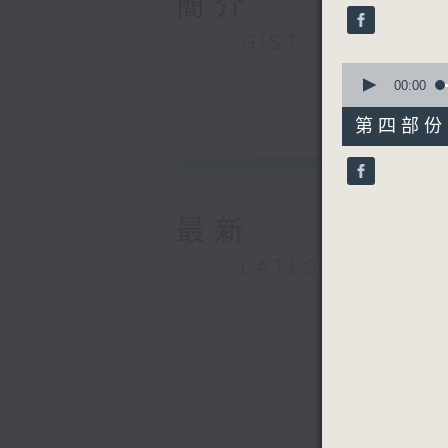
簡介
seconds
90%
GIST
0
seconds
00:00
of
56
第四部份 P
minutes,
9
seconds
90%
最新
LATEST