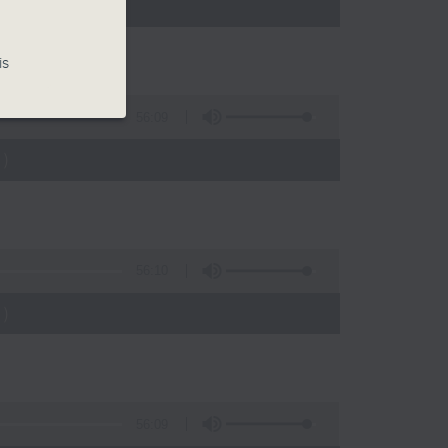
)
is
56:09
)
56:10
)
56:09