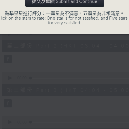
第一部份 Part 1 (HKT 02:04 - 03:00
提交及繼續 Submit and Continue
minutes,
0
seconds
Volume
點擊星星進行評分：一顆星為不滿意，五顆星為非常滿意。
90%
lick on the stars to rate: One star is for not satisfied, and Five stars 
for very satisfied.
0
seconds
00:00
of
56
第二部份 Part 2 (HKT 03:04 - 04:00
minutes,
9
seconds
Volume
90%
0
seconds
00:00
of
56
第三部份 Part 3 (HKT 04:04 - 05:00
minutes,
10
seconds
Volume
90%
0
seconds
00:00
of