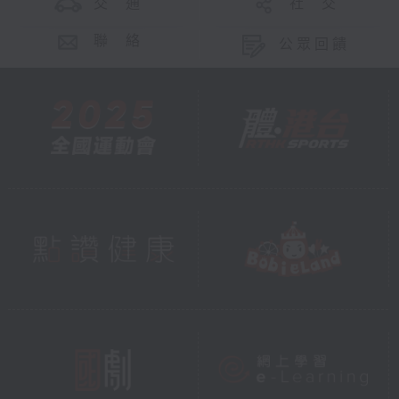
交 通
社 交
聯 絡
公眾回饋