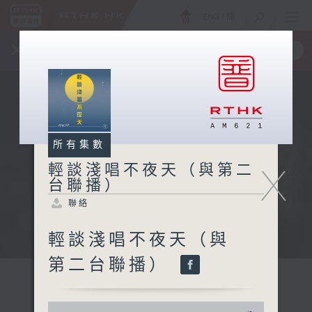
ENG
/
簡
×
全新 RTHK On The Go
取得
一手掌握 RTHK 電台、電視節目
所有集數
X
輕談淺唱不夜天（與第二
台聯播）
聯絡
輕談淺唱不夜天（與
第二台聯播）
0