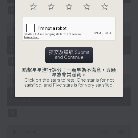
seconds
☆
☆
☆
☆
☆
0
seconds
00:00
56:20
of
56
第二部份 Part 2 (HKT 03:04 -
minutes,
04:00)
20
提交及繼續 Submit
seconds
and Continue
點擊星星進行評分：一顆星為不滿意，五顆
星為非常滿意。
0
Click on the stars to rate: One star is for not
seconds
00:00
56:19
satisfied, and Five stars is for very satisfied.
of
56
第三部份 Part 3 (HKT 04:04 -
minutes,
05:00)
19
seconds
0
seconds
00:00
56:09
of