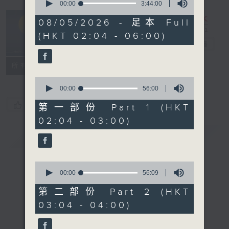
seconds
00:00
3:44:00
of
輕談淺唱不夜天
3
08/05/2026 - 足本 Full
hours,
（與第二台聯
(HKT 02:04 - 06:00)
44
播）
電台直播
minutes,
0
seconds
聯絡
所有集數
0
seconds
00:00
56:00
of
您喜歡這個節目嗎?
56
第一部份 Part 1 (HKT
minutes,
02:04 - 03:00)
0
seconds
簡介
GIST
0
seconds
00:00
56:09
of
56
第二部份 Part 2 (HKT
minutes,
03:04 - 04:00)
9
seconds