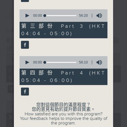
最新
0
LATEST
seconds
00:00
56:20
of
56
第三部份 Part 3 (HKT
minutes,
08/08/2026
04:04 - 05:00)
20
seconds
輕談淺唱不夜天（與第二台聯
播）
0
0
seconds
00:00
3:44:00
seconds
00:00
56:10
of
of
3
08/08/2026 - 足本 Full (HKT
56
第四部份 Part 4 (HKT
hours,
minutes,
02:04 - 06:00)
44
05:04 - 06:00)
10
minutes,
seconds
0
seconds
0
您對這個節目的滿意程度？
seconds
00:00
56:10
您的意見有助於提升節目質素。
of
How satisfied are you with this program?
56
第一部份 Part 1 (HKT 02:04 -
Your feedback helps to improve the quality of
minutes,
the program.
03:00)
10