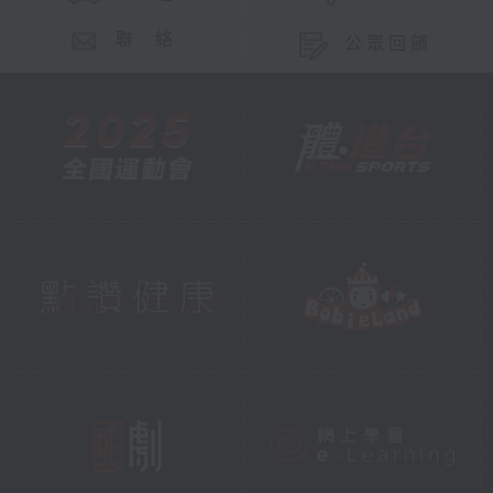
聯 絡
公眾回饋