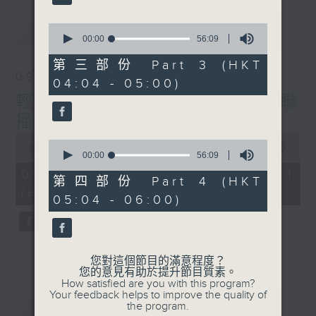
最新
0
LATEST
seconds
00:00
56:09
of
56
第三部份 Part 3 (HKT
minutes,
09/08/2026
04:04 - 05:00)
9
seconds
輕談淺唱不夜天（與第二台聯
播）
0
0
seconds
00:00
56:00
seconds
00:00
56:09
of
of
56
09/08/2026 - 第一部份 Part 1
56
第四部份 Part 4 (HKT
minutes,
minutes,
(HKT 02:04 - 03:00)
0
05:04 - 06:00)
9
seconds
seconds
您對這個節目的滿意程度？
您的意見有助於提升節目質素。
How satisfied are you with this program?
Your feedback helps to improve the quality of
重溫
CATCHUP
the program.