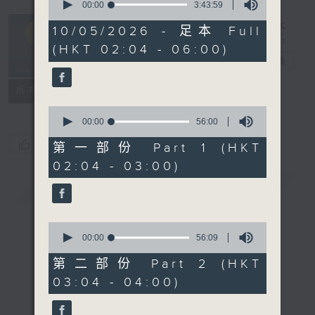
seconds
00:00
3:43:59
of
輕談淺唱不夜天
3
10/05/2026 - 足本 Full
hours,
（與第二台聯
(HKT 02:04 - 06:00)
43
播）
電台直播
minutes,
59
seconds
聯絡
所有集數
0
seconds
00:00
56:00
of
您喜歡這個節目嗎?
56
第一部份 Part 1 (HKT
minutes,
02:04 - 03:00)
0
seconds
簡介
GIST
0
seconds
00:00
56:09
of
56
第二部份 Part 2 (HKT
minutes,
03:04 - 04:00)
9
seconds