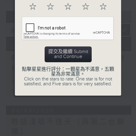
☆
☆
☆
☆
☆
07 - 08
2026
09/08/2026
提交及繼續 Submit
and Continue
輕談淺唱不夜天（與第二台聯
播）
點擊星星進行評分：一顆星為不滿意，五顆
星為非常滿意。
Click on the stars to rate: One star is for not
第一部份 Part 1 (HKT 02:04 -
satisfied, and Five stars is for very satisfied.
03:00)
08/08/2026
輕談淺唱不夜天（與第二台聯
播）