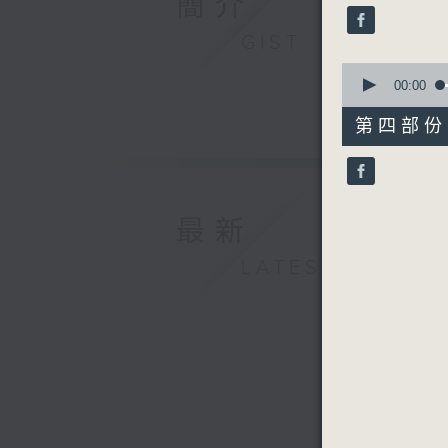
簡介
seconds
90%
GIST
0
seconds
00:00
of
56
第四部份 P
minutes,
9
seconds
90%
最新
LATEST