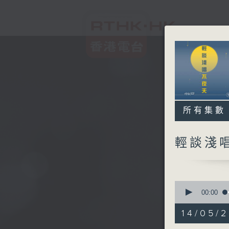
所有集數
輕談淺
0
seconds
00:00
of
3
14/05/
hours,
43