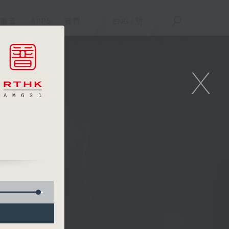
重溫
APPS
我們
ENG
/
簡
X