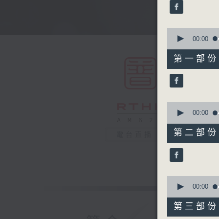
minutes,
59
seconds
90%
0
seconds
00:00
of
56
第一部份 P
minutes,
10
seconds
90%
0
seconds
00:00
of
56
第二部份 P
電台直播
minutes,
20
seconds
90%
0
seconds
00:00
of
56
第三部份 P
minutes,
10