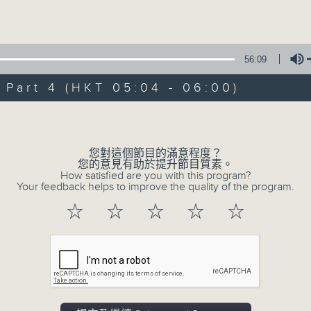
Volume
56:09
art 4 (HKT 05:04 - 06:00)
Volume
07/08/2026
輕談淺唱不夜天（與第二台聯播）
您對這個節目的滿意程度？
您的意見有助於提升節目質素。
How satisfied are you with this program?
網上直播完畢稍後提供節目重溫。 Archive will 
Your feedback helps to improve the quality of the program.
webcast
☆
☆
☆
☆
☆