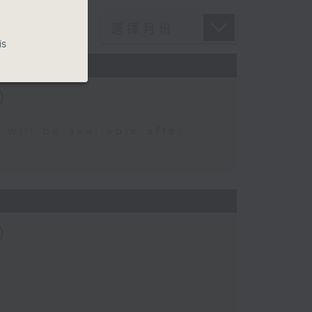
is
）
 be available after
）