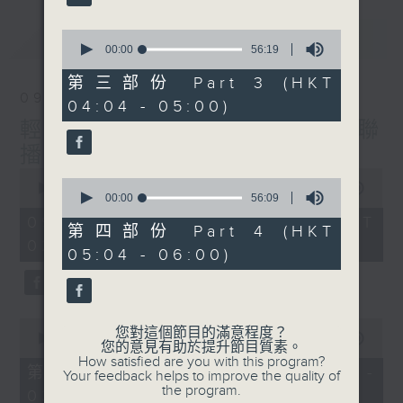
最新
0
LATEST
seconds
00:00
56:19
of
56
第三部份 Part 3 (HKT
minutes,
09/08/2026
04:04 - 05:00)
19
seconds
輕談淺唱不夜天（與第二台聯
播）
0
0
seconds
00:00
3:43:59
seconds
00:00
56:09
of
of
3
09/08/2026 - 足本 Full (HKT
56
第四部份 Part 4 (HKT
hours,
minutes,
02:04 - 06:00)
43
05:04 - 06:00)
9
minutes,
seconds
59
seconds
0
您對這個節目的滿意程度？
seconds
00:00
56:10
您的意見有助於提升節目質素。
of
How satisfied are you with this program?
56
第一部份 Part 1 (HKT 02:04 -
Your feedback helps to improve the quality of
minutes,
the program.
03:00)
10