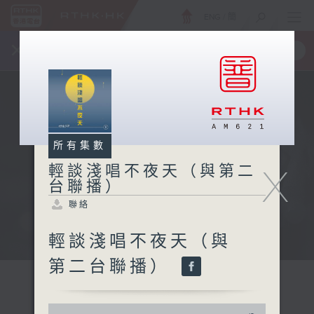
ENG
/
簡
×
全新 RTHK On The Go
取得
一手掌握 RTHK 電台、電視節目
所有集數
X
輕談淺唱不夜天（與第二
台聯播）
聯絡
輕談淺唱不夜天（與
第二台聯播）
0