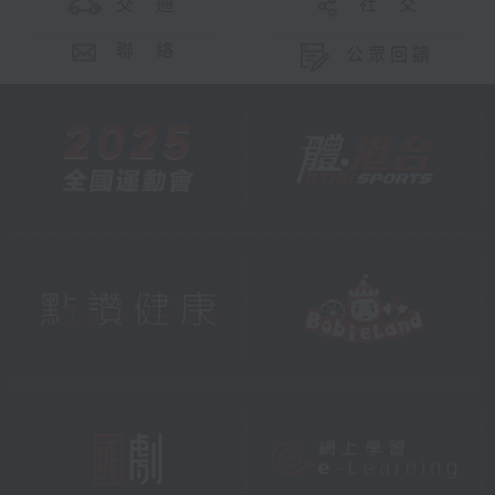
交 通
社 交
聯 絡
公眾回饋