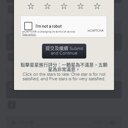
seconds
☆
☆
☆
☆
☆
0
seconds
00:00
56:19
of
56
第二部份 Part 2 (HKT 03:04 -
minutes,
04:00)
19
提交及繼續 Submit
seconds
and Continue
點擊星星進行評分：一顆星為不滿意，五顆
星為非常滿意。
0
Click on the stars to rate: One star is for not
seconds
00:00
56:10
satisfied, and Five stars is for very satisfied.
of
56
第三部份 Part 3 (HKT 04:04 -
minutes,
05:00)
10
seconds
0
seconds
00:00
56:09
of