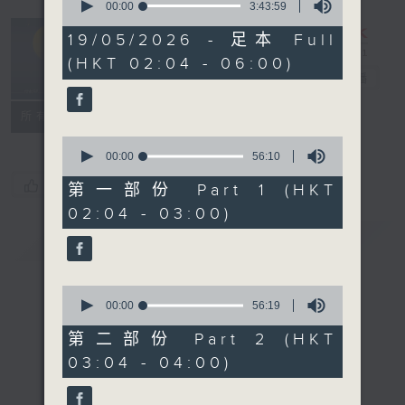
seconds
00:00
3:43:59
of
輕談淺唱不夜天
3
19/05/2026 - 足本 Full
hours,
（與第二台聯
(HKT 02:04 - 06:00)
43
播）
電台直播
minutes,
59
seconds
聯絡
所有集數
0
seconds
00:00
56:10
of
您喜歡這個節目嗎?
56
第一部份 Part 1 (HKT
minutes,
02:04 - 03:00)
10
seconds
簡介
GIST
0
seconds
00:00
56:19
of
56
第二部份 Part 2 (HKT
minutes,
03:04 - 04:00)
19
seconds