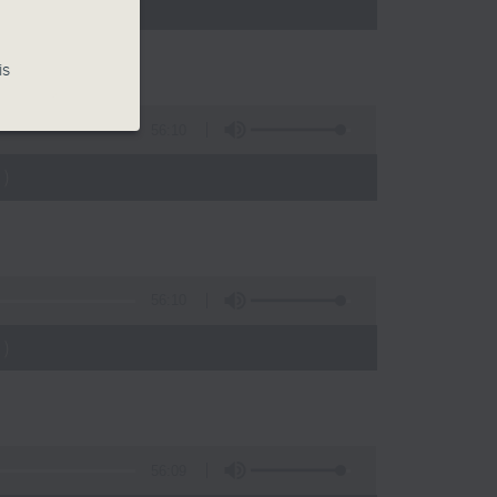
)
is
56:10
)
56:10
)
56:09