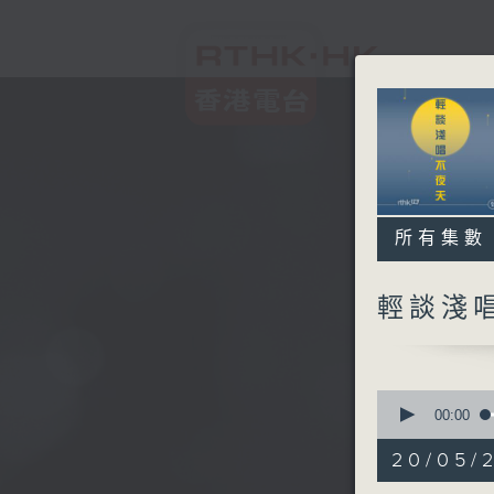
所有集數
輕談淺
0
seconds
00:00
of
3
20/05/
hours,
44