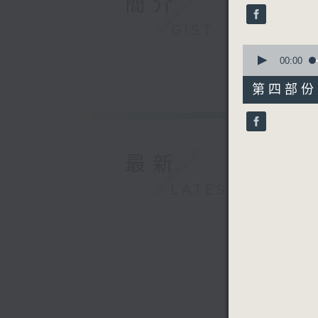
簡介
seconds
90%
GIST
0
seconds
00:00
of
56
第四部份 P
minutes,
10
seconds
90%
最新
LATEST