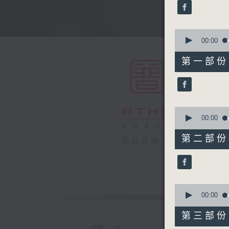
minutes,
0
seconds
90%
0
seconds
00:00
of
56
第一部份 P
minutes,
10
seconds
90%
0
seconds
00:00
of
56
第二部份 P
電台直播
minutes,
20
seconds
90%
0
seconds
00:00
of
56
第三部份 P
minutes,
19