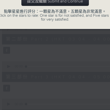
第一部份 Part 1 (HKT 02:04 - 03:00
提交及繼續 Submit and Continue
minutes,
0
seconds
Volume
點擊星星進行評分：一顆星為不滿意，五顆星為非常滿意。
90%
lick on the stars to rate: One star is for not satisfied, and Five stars 
for very satisfied.
0
seconds
00:00
of
56
第二部份 Part 2 (HKT 03:04 - 04:00
minutes,
10
seconds
Volume
90%
0
seconds
00:00
of
56
第三部份 Part 3 (HKT 04:04 - 05:00
minutes,
10
seconds
Volume
90%
0
seconds
00:00
of