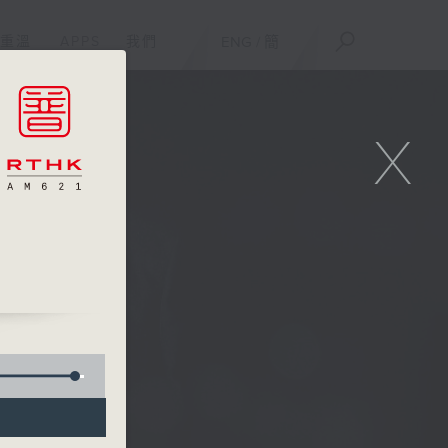
重溫
APPS
我們
ENG
/
簡
X