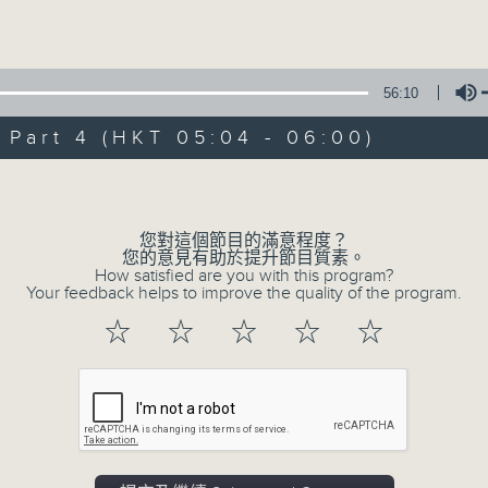
Volume
56:10
art 4 (HKT 05:04 - 06:00)
Volume
10/08/2026
輕談淺唱不夜天（與第二台聯播）
您對這個節目的滿意程度？
您的意見有助於提升節目質素。
0
How satisfied are you with this program?
seconds
00:00
Your feedback helps to improve the quality of the program.
of
3
10/08/2026 - 足本 Full (HKT 02:04
☆
☆
☆
☆
☆
hours,
43
minutes,
59
seconds
Volume
90%
0
seconds
00:00
of
56