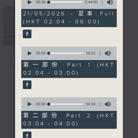
seconds
00:00
3:44:00
of
輕談淺唱不夜天
3
21/05/2026 - 足本 Full
hours,
（與第二台聯
(HKT 02:04 - 06:00)
44
播）
電台直播
minutes,
0
seconds
聯絡
所有集數
0
seconds
00:00
56:10
of
您喜歡這個節目嗎?
56
第一部份 Part 1 (HKT
minutes,
02:04 - 03:00)
10
seconds
簡介
GIST
0
seconds
00:00
56:19
of
56
第二部份 Part 2 (HKT
minutes,
03:04 - 04:00)
19
seconds