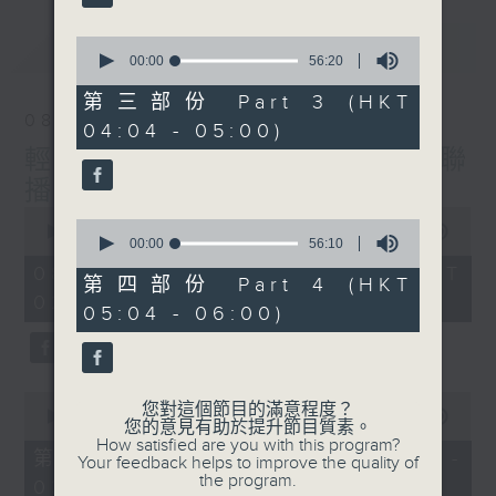
最新
0
LATEST
seconds
00:00
56:20
of
56
第三部份 Part 3 (HKT
minutes,
08/08/2026
04:04 - 05:00)
20
seconds
輕談淺唱不夜天（與第二台聯
播）
0
0
seconds
00:00
3:44:00
seconds
00:00
56:10
of
of
3
08/08/2026 - 足本 Full (HKT
56
第四部份 Part 4 (HKT
hours,
minutes,
02:04 - 06:00)
44
05:04 - 06:00)
10
minutes,
seconds
0
seconds
0
您對這個節目的滿意程度？
seconds
00:00
56:10
您的意見有助於提升節目質素。
of
How satisfied are you with this program?
56
第一部份 Part 1 (HKT 02:04 -
Your feedback helps to improve the quality of
minutes,
the program.
03:00)
10