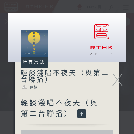
ENG
/
簡
×
全新 RTHK On The Go
取得
一手掌握 RTHK 電台、電視節目
所有集數
X
輕談淺唱不夜天（與第二
台聯播）
聯絡
輕談淺唱不夜天（與
第二台聯播）
0