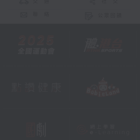
交 通
社 交
聯 絡
公眾回饋