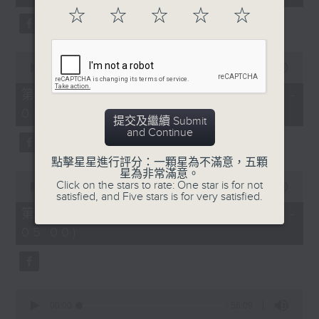
seconds
☆
☆
☆
☆
☆
0
seconds
00:00
56:20
of
56
第二部份 Part 2 (HKT 03:04 -
minutes,
04:00)
20
提交及繼續 Submit
seconds
and Continue
點擊星星進行評分：一顆星為不滿意，五顆
星為非常滿意。
0
Click on the stars to rate: One star is for not
seconds
00:00
56:19
satisfied, and Five stars is for very satisfied.
of
56
第三部份 Part 3 (HKT 04:04 -
minutes,
05:00)
19
seconds
0
seconds
00:00
56:09
of