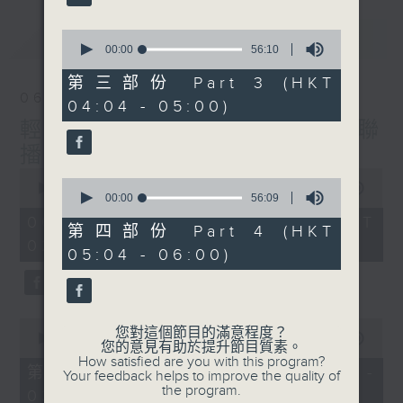
最新
0
LATEST
seconds
00:00
56:10
of
56
第三部份 Part 3 (HKT
minutes,
06/08/2026
04:04 - 05:00)
10
seconds
輕談淺唱不夜天（與第二台聯
播）
0
0
seconds
00:00
3:43:59
seconds
00:00
56:09
of
of
3
06/08/2026 - 足本 Full (HKT
56
第四部份 Part 4 (HKT
hours,
minutes,
02:04 - 06:00)
43
05:04 - 06:00)
9
minutes,
seconds
59
seconds
0
您對這個節目的滿意程度？
seconds
00:00
56:00
您的意見有助於提升節目質素。
of
How satisfied are you with this program?
56
第一部份 Part 1 (HKT 02:04 -
Your feedback helps to improve the quality of
minutes,
the program.
03:00)
0