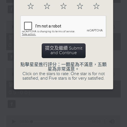
seconds
☆
☆
☆
☆
☆
0
seconds
00:00
56:10
of
56
第二部份 Part 2 (HKT 03:04 -
minutes,
04:00)
10
提交及繼續 Submit
seconds
and Continue
點擊星星進行評分：一顆星為不滿意，五顆
星為非常滿意。
0
Click on the stars to rate: One star is for not
seconds
00:00
56:10
satisfied, and Five stars is for very satisfied.
of
56
第三部份 Part 3 (HKT 04:04 -
minutes,
05:00)
10
seconds
0
seconds
00:00
56:09
of