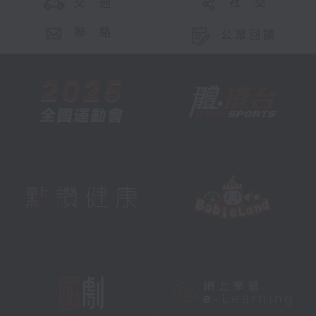
交 通
社 交
聯 絡
公眾回饋