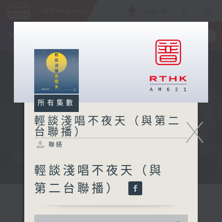
ENG
/
簡
×
全新 RTHK On The Go
取得
一手掌握 RTHK 電台、電視節目
所有集數
X
輕談淺唱不夜天（與第二
台聯播）
聯絡
輕談淺唱不夜天（與
第二台聯播）
0