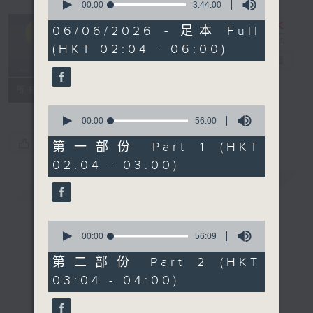
seconds
00:00
3:44:00
of
輕談淺唱不夜天
3
06/06/2026 - 足本 Full
hours,
（與第二台聯
(HKT 02:04 - 06:00)
44
播）
電台直播
minutes,
0
seconds
聯絡
所有集數
0
seconds
00:00
56:00
of
您喜歡這個節目嗎?
56
第一部份 Part 1 (HKT
minutes,
02:04 - 03:00)
0
seconds
簡介
GIST
0
seconds
00:00
56:09
of
56
第二部份 Part 2 (HKT
minutes,
03:04 - 04:00)
9
seconds