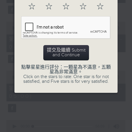
seconds
☆
☆
☆
☆
☆
0
seconds
00:00
56:10
of
56
第二部份 Part 2 (HKT 03:04 -
minutes,
04:00)
10
提交及繼續 Submit
seconds
and Continue
點擊星星進行評分：一顆星為不滿意，五顆
星為非常滿意。
0
Click on the stars to rate: One star is for not
seconds
00:00
56:10
satisfied, and Five stars is for very satisfied.
of
56
第三部份 Part 3 (HKT 04:04 -
minutes,
05:00)
10
seconds
0
seconds
00:00
56:09
of