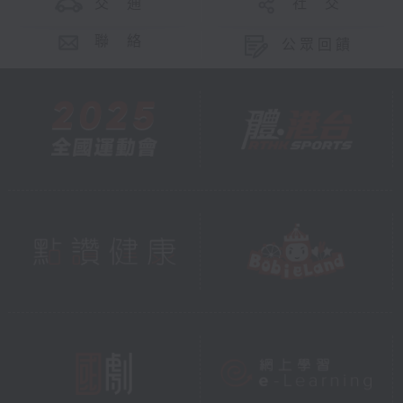
交 通
社 交
聯 絡
公眾回饋