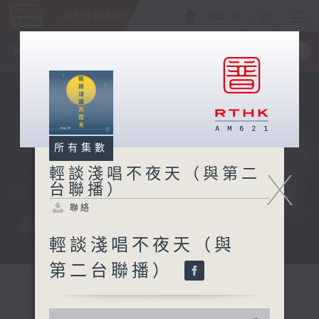
ENG
/
簡
×
全新 RTHK On The Go
取得
一手掌握 RTHK 電台、電視節目
所有集數
X
輕談淺唱不夜天（與第二
台聯播）
聯絡
輕談淺唱不夜天（與
第二台聯播）
0