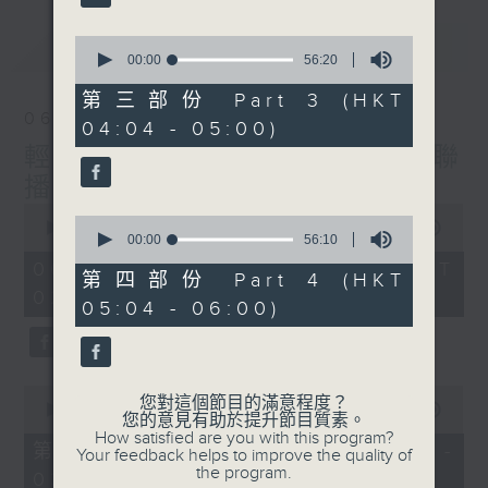
最新
0
LATEST
seconds
00:00
56:20
of
56
第三部份 Part 3 (HKT
minutes,
06/08/2026
04:04 - 05:00)
20
seconds
輕談淺唱不夜天（與第二台聯
播）
0
0
seconds
00:00
3:43:59
seconds
00:00
56:10
of
of
3
06/08/2026 - 足本 Full (HKT
56
第四部份 Part 4 (HKT
hours,
minutes,
02:04 - 06:00)
43
05:04 - 06:00)
10
minutes,
seconds
59
seconds
0
您對這個節目的滿意程度？
seconds
00:00
56:00
您的意見有助於提升節目質素。
of
How satisfied are you with this program?
56
第一部份 Part 1 (HKT 02:04 -
Your feedback helps to improve the quality of
minutes,
the program.
03:00)
0