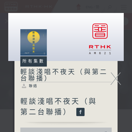
ENG
/
簡
×
全新 RTHK On The Go
取得
一手掌握 RTHK 電台、電視節目
所有集數
X
輕談淺唱不夜天（與第二
台聯播）
聯絡
輕談淺唱不夜天（與
第二台聯播）
0