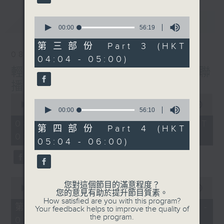
最新
0
LATEST
seconds
00:00
56:19
of
56
第三部份 Part 3 (HKT
minutes,
08/08/2026
04:04 - 05:00)
19
seconds
輕談淺唱不夜天（與第二台聯
播）
0
0
seconds
00:00
3:44:00
seconds
00:00
56:10
of
of
3
08/08/2026 - 足本 Full (HKT
56
第四部份 Part 4 (HKT
hours,
minutes,
02:04 - 06:00)
44
05:04 - 06:00)
10
minutes,
seconds
0
seconds
0
您對這個節目的滿意程度？
seconds
00:00
56:10
您的意見有助於提升節目質素。
of
How satisfied are you with this program?
56
第一部份 Part 1 (HKT 02:04 -
Your feedback helps to improve the quality of
minutes,
the program.
03:00)
10