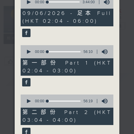
seconds
00:00
3:44:00
of
輕談淺唱不夜天
3
09/06/2026 - 足本 Full
hours,
（與第二台聯
(HKT 02:04 - 06:00)
44
播）
電台直播
minutes,
0
seconds
聯絡
所有集數
0
seconds
00:00
56:10
of
您喜歡這個節目嗎?
56
第一部份 Part 1 (HKT
minutes,
02:04 - 03:00)
10
seconds
簡介
GIST
0
seconds
00:00
56:19
of
56
第二部份 Part 2 (HKT
minutes,
03:04 - 04:00)
19
seconds