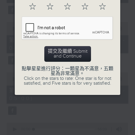
seconds
☆
☆
☆
☆
☆
0
seconds
00:00
56:20
of
56
第二部份 Part 2 (HKT 03:04 -
minutes,
04:00)
20
提交及繼續 Submit
seconds
and Continue
點擊星星進行評分：一顆星為不滿意，五顆
星為非常滿意。
0
Click on the stars to rate: One star is for not
seconds
00:00
56:19
satisfied, and Five stars is for very satisfied.
of
56
第三部份 Part 3 (HKT 04:04 -
minutes,
05:00)
19
seconds
0
seconds
00:00
56:09
of