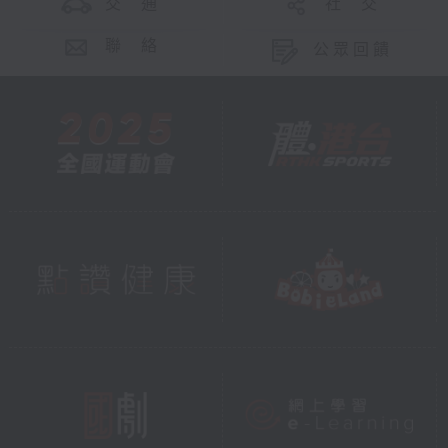
交 通
社 交
聯 絡
公眾回饋