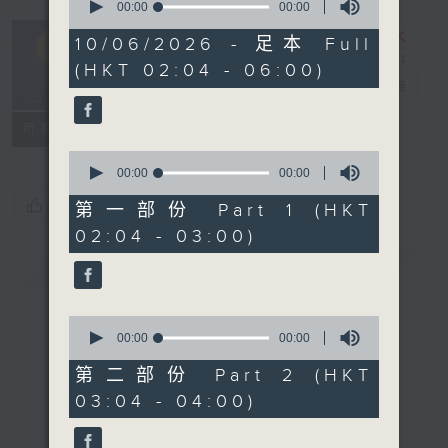
seconds
00:00
00:00
of
輕談淺唱不夜天
0
10/06/2026 - 足本 Full
seconds
（與第二台聯
(HKT 02:04 - 06:00)
播）
電台直播
聯絡
所有集數
0
seconds
00:00
00:00
of
您喜歡這個節目嗎?
0
第一部份 Part 1 (HKT
seconds
02:04 - 03:00)
簡介
GIST
0
seconds
00:00
00:00
of
0
第二部份 Part 2 (HKT
seconds
03:04 - 04:00)