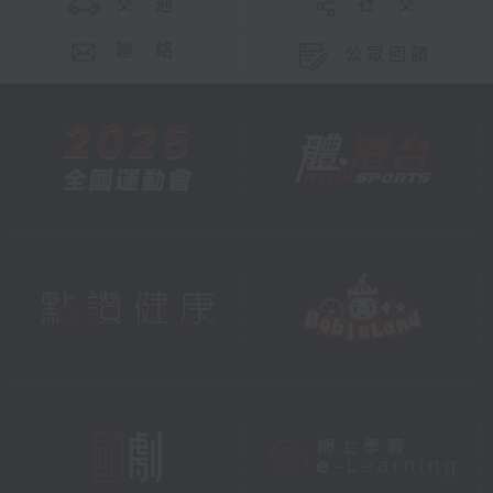
交 通
社 交
聯 絡
公眾回饋