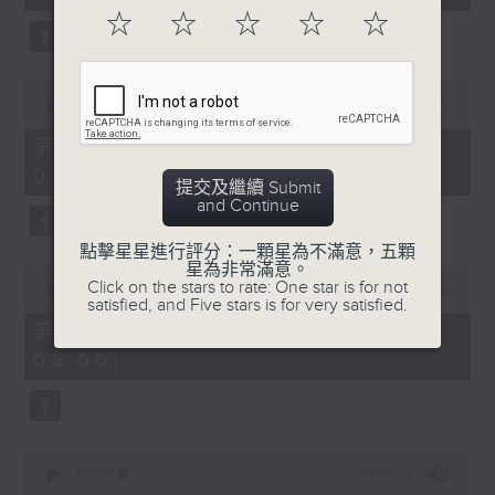
seconds
☆
☆
☆
☆
☆
0
seconds
00:00
56:19
of
56
第二部份 Part 2 (HKT 03:04 -
minutes,
04:00)
19
提交及繼續 Submit
seconds
and Continue
點擊星星進行評分：一顆星為不滿意，五顆
星為非常滿意。
0
Click on the stars to rate: One star is for not
seconds
00:00
56:10
satisfied, and Five stars is for very satisfied.
of
56
第三部份 Part 3 (HKT 04:04 -
minutes,
05:00)
10
seconds
0
seconds
00:00
56:09
of