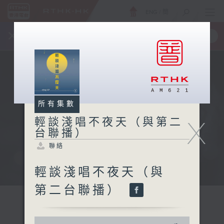
ENG
/
簡
×
全新 RTHK On The Go
取得
一手掌握 RTHK 電台、電視節目
所有集數
X
輕談淺唱不夜天（與第二
台聯播）
聯絡
輕談淺唱不夜天（與
第二台聯播）
0