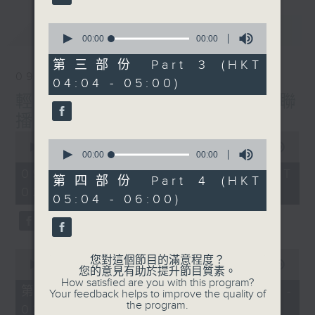
最新
0
LATEST
seconds
00:00
00:00
of
0
第三部份 Part 3 (HKT
seconds
09/08/2026
04:04 - 05:00)
輕談淺唱不夜天（與第二台聯
播）
0
0
seconds
00:00
3:43:59
seconds
00:00
00:00
of
of
3
09/08/2026 - 足本 Full (HKT
0
第四部份 Part 4 (HKT
hours,
seconds
02:04 - 06:00)
43
05:04 - 06:00)
minutes,
59
seconds
0
您對這個節目的滿意程度？
seconds
00:00
56:10
您的意見有助於提升節目質素。
of
How satisfied are you with this program?
56
第一部份 Part 1 (HKT 02:04 -
Your feedback helps to improve the quality of
minutes,
the program.
03:00)
10