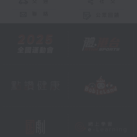
交 通
社 交
聯 絡
公眾回饋