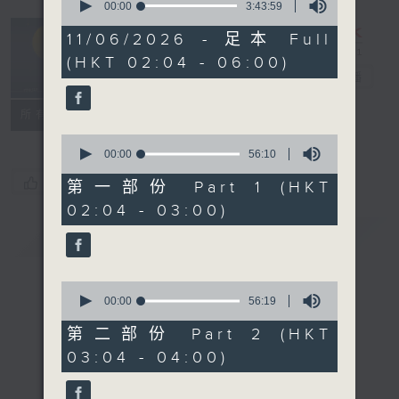
seconds
00:00
3:43:59
of
輕談淺唱不夜天
3
11/06/2026 - 足本 Full
hours,
（與第二台聯
(HKT 02:04 - 06:00)
43
播）
電台直播
minutes,
59
seconds
聯絡
所有集數
0
seconds
00:00
56:10
of
您喜歡這個節目嗎?
56
第一部份 Part 1 (HKT
minutes,
02:04 - 03:00)
10
seconds
簡介
GIST
0
seconds
00:00
56:19
of
56
第二部份 Part 2 (HKT
minutes,
03:04 - 04:00)
19
seconds