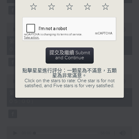
seconds
☆
☆
☆
☆
☆
0
seconds
00:00
56:20
of
56
第二部份 Part 2 (HKT 03:04 -
minutes,
04:00)
20
提交及繼續 Submit
seconds
and Continue
點擊星星進行評分：一顆星為不滿意，五顆
星為非常滿意。
0
Click on the stars to rate: One star is for not
seconds
00:00
56:19
satisfied, and Five stars is for very satisfied.
of
56
第三部份 Part 3 (HKT 04:04 -
minutes,
05:00)
19
seconds
0
seconds
00:00
56:09
of