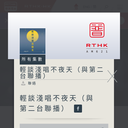
ENG
/
簡
×
全新 RTHK On The Go
取得
一手掌握 RTHK 電台、電視節目
所有集數
X
輕談淺唱不夜天（與第二
台聯播）
聯絡
輕談淺唱不夜天（與
第二台聯播）
0