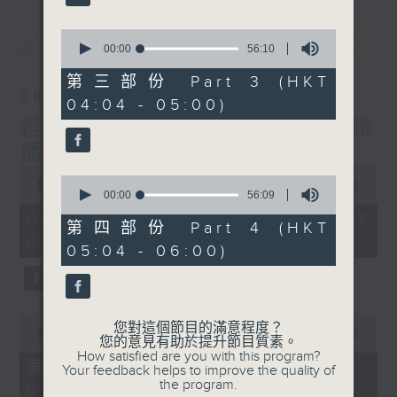
最新
0
LATEST
seconds
00:00
56:10
of
56
第三部份 Part 3 (HKT
minutes,
08/08/2026
04:04 - 05:00)
10
seconds
輕談淺唱不夜天（與第二台聯
播）
0
0
seconds
00:00
3:44:00
seconds
00:00
56:09
of
of
3
08/08/2026 - 足本 Full (HKT
56
第四部份 Part 4 (HKT
hours,
minutes,
02:04 - 06:00)
44
05:04 - 06:00)
9
minutes,
seconds
0
seconds
0
您對這個節目的滿意程度？
seconds
00:00
56:10
您的意見有助於提升節目質素。
of
How satisfied are you with this program?
56
第一部份 Part 1 (HKT 02:04 -
Your feedback helps to improve the quality of
minutes,
the program.
03:00)
10