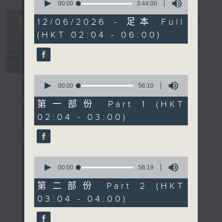
seconds
00:00
3:44:00
of
輕談淺唱不夜天
3
12/06/2026 - 足本 Full
hours,
（與第二台聯
(HKT 02:04 - 06:00)
44
播）
電台直播
minutes,
0
seconds
聯絡
所有集數
0
seconds
00:00
56:10
of
您喜歡這個節目嗎?
56
第一部份 Part 1 (HKT
minutes,
02:04 - 03:00)
10
seconds
簡介
GIST
0
seconds
00:00
56:19
of
56
第二部份 Part 2 (HKT
minutes,
03:04 - 04:00)
19
seconds