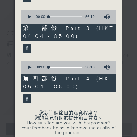
最新
0
LATEST
seconds
00:00
56:19
of
56
第三部份 Part 3 (HKT
minutes,
07/08/2026
04:04 - 05:00)
19
seconds
輕談淺唱不夜天（與第二台聯播）
網上直播完畢稍後提供節目重溫。 Archive
0
will be available after live webcast
seconds
00:00
56:10
of
56
第四部份 Part 4 (HKT
minutes,
05:04 - 06:00)
10
seconds
重溫
CATCHUP
您對這個節目的滿意程度？
您的意見有助於提升節目質素。
How satisfied are you with this program?
07 - 08
2026
Your feedback helps to improve the quality of
the program.