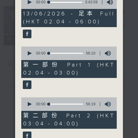
seconds
00:00
3:43:59
of
輕談淺唱不夜天
3
13/06/2026 - 足本 Full
hours,
（與第二台聯
(HKT 02:04 - 06:00)
43
播）
電台直播
minutes,
59
seconds
聯絡
所有集數
0
seconds
00:00
56:10
of
您喜歡這個節目嗎?
56
第一部份 Part 1 (HKT
minutes,
02:04 - 03:00)
10
seconds
簡介
GIST
0
seconds
00:00
56:19
of
56
第二部份 Part 2 (HKT
minutes,
03:04 - 04:00)
19
seconds