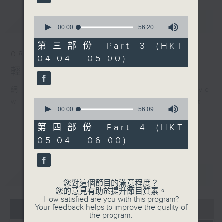
最新
0
LATEST
seconds
00:00
56:20
of
56
第三部份 Part 3 (HKT
minutes,
08/08/2026
04:04 - 05:00)
20
seconds
輕談淺唱不夜天（與第二台聯播）
網上直播完畢稍後提供節目重溫。 Archive
0
will be available after live webcast
seconds
00:00
56:09
of
56
第四部份 Part 4 (HKT
minutes,
05:04 - 06:00)
9
seconds
重溫
CATCHUP
您對這個節目的滿意程度？
您的意見有助於提升節目質素。
How satisfied are you with this program?
07 - 08
2026
Your feedback helps to improve the quality of
the program.