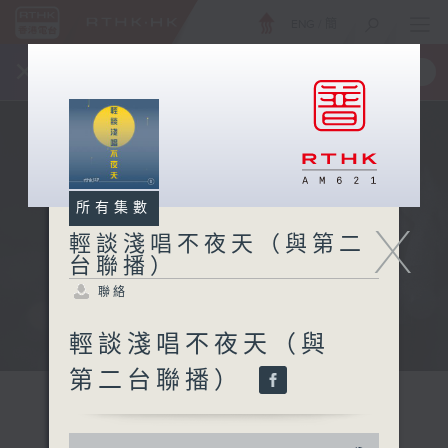
ENG
/
簡
×
全新 RTHK On The Go
取得
一手掌握 RTHK 電台、電視節目
所有集數
X
輕談淺唱不夜天（與第二
台聯播）
聯絡
輕談淺唱不夜天（與
第二台聯播）
0