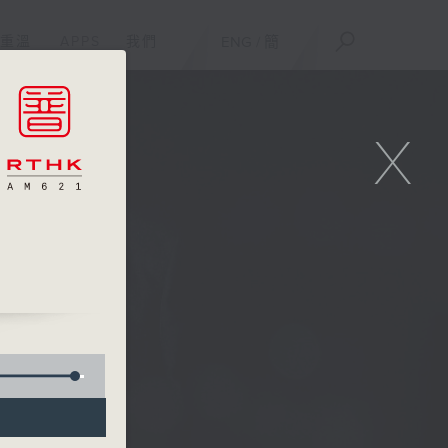
重溫
APPS
我們
ENG
/
簡
X