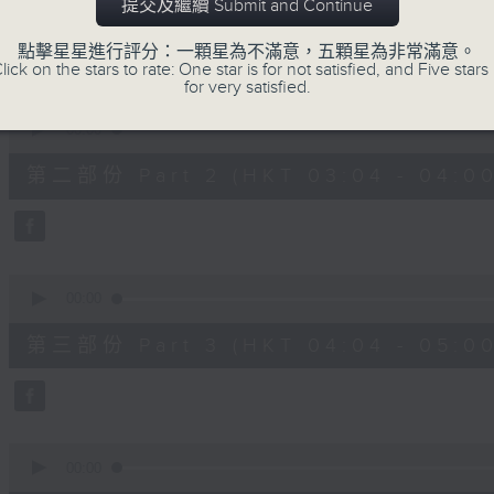
第一部份 Part 1 (HKT 02:04 - 03:00
提交及繼續 Submit and Continue
minutes,
0
seconds
Volume
點擊星星進行評分：一顆星為不滿意，五顆星為非常滿意。
90%
lick on the stars to rate: One star is for not satisfied, and Five stars 
for very satisfied.
0
seconds
00:00
of
56
第二部份 Part 2 (HKT 03:04 - 04:00
minutes,
9
seconds
Volume
90%
0
seconds
00:00
of
56
第三部份 Part 3 (HKT 04:04 - 05:00
minutes,
10
seconds
Volume
90%
0
seconds
00:00
of