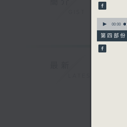
簡介
seconds
90%
GIST
0
seconds
00:00
of
56
第四部份 P
minutes,
9
seconds
90%
最新
LATEST