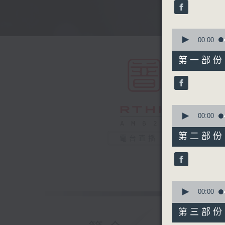
minutes,
59
seconds
90%
0
seconds
00:00
of
56
第一部份 P
minutes,
10
seconds
90%
0
seconds
00:00
of
56
第二部份 P
電台直播
minutes,
19
seconds
90%
0
seconds
00:00
of
56
第三部份 P
minutes,
9