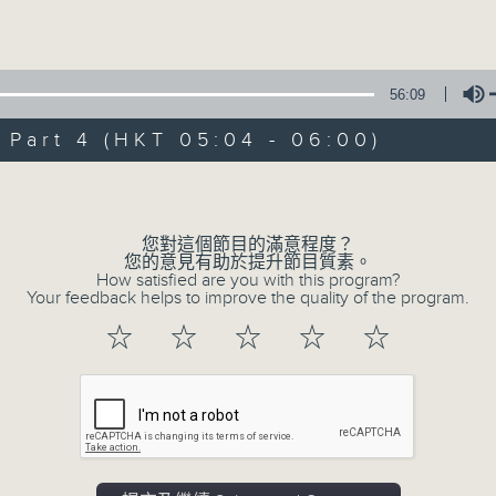
Volume
56:09
art 4 (HKT 05:04 - 06:00)
Volume
07/08/2026
輕談淺唱不夜天（與第二台聯播）
您對這個節目的滿意程度？
您的意見有助於提升節目質素。
0
How satisfied are you with this program?
seconds
00:00
Your feedback helps to improve the quality of the program.
of
3
07/08/2026 - 足本 Full (HKT 02:04
☆
☆
☆
☆
☆
hours,
43
minutes,
59
seconds
Volume
90%
0
seconds
00:00
of
56