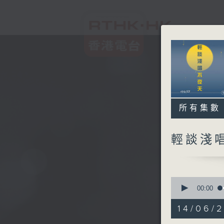
所有集數
輕談淺
0
seconds
00:00
of
3
14/06/
hours,
43