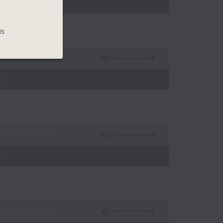
)
is
56:09
)
56:10
)
56:09