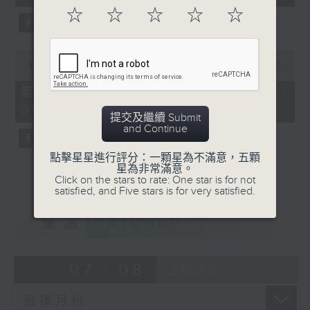
seconds
☆
☆
☆
☆
☆
0
seconds
00:00
56:00
of
56
第三部份 Part 3 (HKT 04:04 -
minutes,
05:00)
0
提交及繼續 Submit
seconds
and Continue
點擊星星進行評分：一顆星為不滿意，五顆
星為非常滿意。
Click on the stars to rate: One star is for not
satisfied, and Five stars is for very satisfied.
重溫
CATCHUP
07 - 08
2026