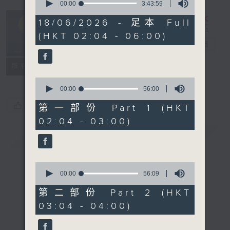
seconds
00:00
3:43:59
of
輕談淺唱不夜天
3
18/06/2026 - 足本 Full
hours,
（與第二台聯
(HKT 02:04 - 06:00)
43
播）
電台直播
minutes,
59
seconds
聯絡
所有集數
0
seconds
00:00
56:00
of
您喜歡這個節目嗎?
56
第一部份 Part 1 (HKT
minutes,
02:04 - 03:00)
0
seconds
簡介
GIST
0
seconds
00:00
56:09
of
56
第二部份 Part 2 (HKT
minutes,
03:04 - 04:00)
9
seconds