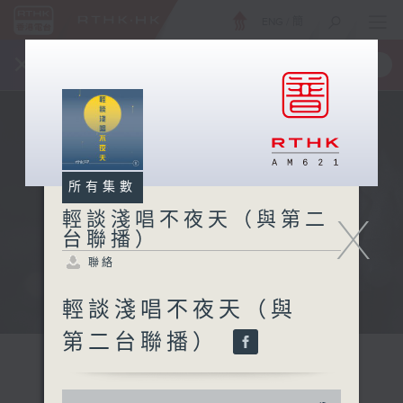
ENG
/
簡
×
全新 RTHK On The Go
取得
一手掌握 RTHK 電台、電視節目
所有集數
X
輕談淺唱不夜天（與第二
台聯播）
聯絡
輕談淺唱不夜天（與
第二台聯播）
0