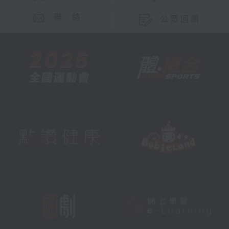
聯 絡
公眾回饋