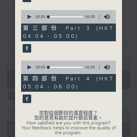
最新
0
LATEST
seconds
00:00
56:09
of
56
第三部份 Part 3 (HKT
minutes,
07/08/2026
04:04 - 05:00)
9
seconds
輕談淺唱不夜天（與第二台聯
播）
0
0
seconds
00:00
55:59
seconds
00:00
56:09
of
of
55
07/08/2026 - 第一部份 Part 1
56
第四部份 Part 4 (HKT
minutes,
minutes,
(HKT 02:04 - 03:00)
59
05:04 - 06:00)
9
seconds
seconds
0
您對這個節目的滿意程度？
seconds
00:00
56:00
您的意見有助於提升節目質素。
of
How satisfied are you with this program?
56
第二部份 Part 2 (HKT 03:04 -
Your feedback helps to improve the quality of
minutes,
the program.
04:00)
0