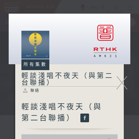
ENG
/
簡
×
全新 RTHK On The Go
取得
一手掌握 RTHK 電台、電視節目
所有集數
X
輕談淺唱不夜天（與第二
台聯播）
聯絡
輕談淺唱不夜天（與
第二台聯播）
0