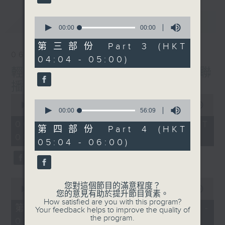
最新
0
LATEST
seconds
00:00
00:00
of
0
第三部份 Part 3 (HKT
seconds
06/08/2026
04:04 - 05:00)
輕談淺唱不夜天（與第二台聯
播）
0
0
seconds
00:00
3:43:59
seconds
00:00
56:09
of
of
3
06/08/2026 - 足本 Full (HKT
56
第四部份 Part 4 (HKT
hours,
minutes,
02:04 - 06:00)
43
05:04 - 06:00)
9
minutes,
seconds
59
seconds
0
您對這個節目的滿意程度？
seconds
00:00
56:00
您的意見有助於提升節目質素。
of
How satisfied are you with this program?
56
第一部份 Part 1 (HKT 02:04 -
Your feedback helps to improve the quality of
minutes,
the program.
03:00)
0