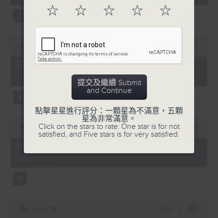
seconds
☆
☆
☆
☆
☆
0
seconds
00:00
56:10
of
56
第二部份 Part 2 (HKT 03:04 -
minutes,
04:00)
10
提交及繼續 Submit
seconds
and Continue
點擊星星進行評分：一顆星為不滿意，五顆
星為非常滿意。
0
Click on the stars to rate: One star is for not
seconds
00:00
56:10
satisfied, and Five stars is for very satisfied.
of
56
第三部份 Part 3 (HKT 04:04 -
minutes,
05:00)
10
seconds
0
seconds
00:00
56:09
of