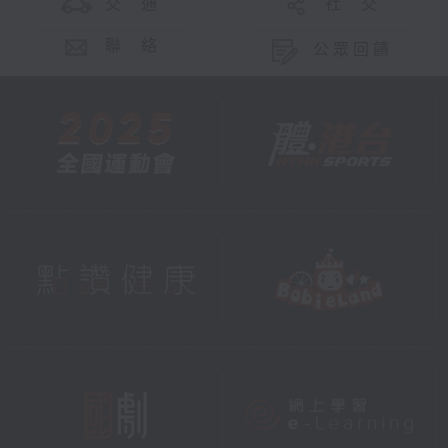
交 通
社 交
聯 絡
公眾回饋