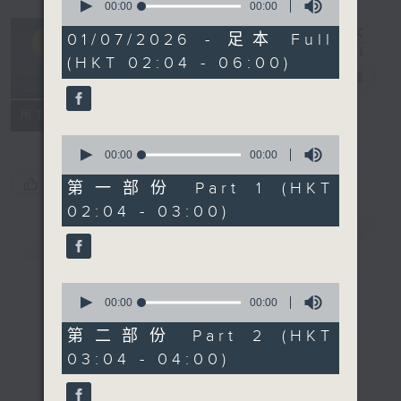
seconds
00:00
00:00
of
輕談淺唱不夜天
0
01/07/2026 - 足本 Full
seconds
（與第二台聯
(HKT 02:04 - 06:00)
播）
電台直播
聯絡
所有集數
0
seconds
00:00
00:00
of
您喜歡這個節目嗎?
0
第一部份 Part 1 (HKT
seconds
02:04 - 03:00)
簡介
GIST
0
seconds
00:00
00:00
of
0
第二部份 Part 2 (HKT
seconds
03:04 - 04:00)