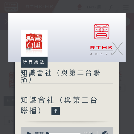
ENG
/
簡
×
全新 RTHK On The Go
取得
一手掌握 RTHK 電台、電視節目
X
所有集數
知識會社（與第二台聯
播）
知識會社（與第
二台聯播）
電台直播
知識會社（與第二台
所有集數
聯播）
您喜歡這個節目嗎?
0
seconds
00:00
55:59