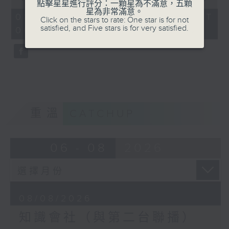
點擊星星進行評分：一顆星為不滿意，五顆
of
星為非常滿意。
56
08/08/2026 - 足本 Full (HKT
Click on the stars to rate: One star is for not
minutes,
satisfied, and Five stars is for very satisfied.
06:04 - 07:00)
0
seconds
重溫
CATCHUP
06 - 08
2026
08/08/2026
知識會社（與第二台聯播）