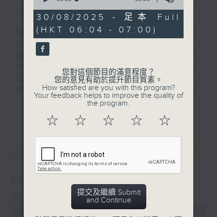
簡介
GIST
of
55
30/08/2025 - 足本 Full
minutes,
(HKT 06:04 - 07:00)
59
知識就是力量 ! 一週間社會國際身邊發生各
seconds
式事件 , 很多可能您都不明所以 , 不知底
蘊 , 例如 : 什麼叫社會服務令 ? 什麼是登
革熱 ? 為什麼 10 月都未凍 ? 白紋伊蚊英
您對這個節目的滿意程度？
文叫什
您的意見有助於提升節目質素。
How satisfied are you with this program?
麼 ? 等等 , 我們會為您搜集資料 , 找專家
Your feedback helps to improve the quality of
解答 , 仲有為校增光的校際常識問答比賽 !
the program.
更多...
星期
☆
☆
☆
☆
☆
六早上六點見 !
最新
LATEST
08/08/2026
提交及繼續 Submit
知識會社（與第二台聯播）
and Continue
0
seconds
00:00
56:00