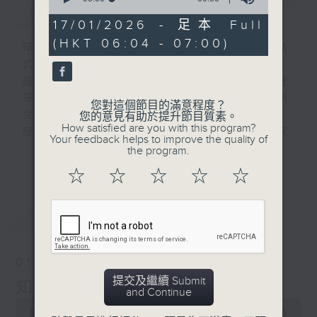
簡介
GIST
of
0
17/01/2026 - 足本 Full
seconds
(HKT 06:04 - 07:00)
知識就是力量 ! 一週間社會國際身邊發生各
式事件 , 很多可能您都不明所以 , 不知底
蘊 , 例如 : 什麼叫社會服務令 ? 什麼是登
革熱 ? 為什麼 10 月都未凍 ? 白紋伊蚊英
您對這個節目的滿意程度？
文叫什
您的意見有助於提升節目質素。
How satisfied are you with this program?
麼 ? 等等 , 我們會為您搜集資料 , 找專家
Your feedback helps to improve the quality of
解答 , 仲有為校增光的校際常識問答比賽 !
the program.
更多...
星期
☆
☆
☆
☆
☆
六早上六點見 !
最新
LATEST
01/08/2026
提交及繼續 Submit
知識會社（與第二台聯播）
and Continue
0
seconds
00:00
56:00