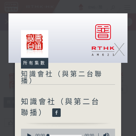
ENG
/
簡
×
全新 RTHK On The Go
取得
一手掌握 RTHK 電台、電視節目
X
所有集數
知識會社（與第二台聯
播）
知識會社（與第
二台聯播）
電台直播
知識會社（與第二台
所有集數
聯播）
您喜歡這個節目嗎?
0
seconds
00:00
00:00