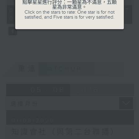
點擊星星進行評分：一顆星為不滿意，五顆
of
星為非常滿意。
56
01/08/2026 - 足本 Full (HKT
Click on the stars to rate: One star is for not
minutes,
satisfied, and Five stars is for very satisfied.
06:04 - 07:00)
0
seconds
重溫
CATCHUP
05 - 08
2026
01/08/2026
知識會社（與第二台聯播）