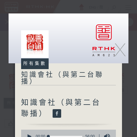
ENG
/
簡
×
全新 RTHK On The Go
取得
一手掌握 RTHK 電台、電視節目
X
所有集數
知識會社（與第二台聯
播）
知識會社（與第
二台聯播）
電台直播
知識會社（與第二台
所有集數
聯播）
您喜歡這個節目嗎?
0
seconds
00:00
56:00