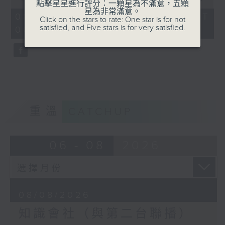
點擊星星進行評分：一顆星為不滿意，五顆
of
星為非常滿意。
56
08/08/2026 - 足本 Full (HKT
Click on the stars to rate: One star is for not
minutes,
satisfied, and Five stars is for very satisfied.
06:04 - 07:00)
0
seconds
重溫
CATCHUP
06 - 08
2026
08/08/2026
知識會社（與第二台聯播）