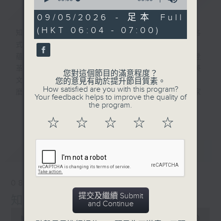
簡介
GIST
of
56
09/05/2026 - 足本 Full
minutes,
(HKT 06:04 - 07:00)
0
知識就是力量 ! 一週間社會國際身邊發生各
seconds
式事件 , 很多可能您都不明所以 , 不知底
蘊 , 例如 : 什麼叫社會服務令 ? 什麼是登
革熱 ? 為什麼 10 月都未凍 ? 白紋伊蚊英
您對這個節目的滿意程度？
文叫什
您的意見有助於提升節目質素。
How satisfied are you with this program?
麼 ? 等等 , 我們會為您搜集資料 , 找專家
Your feedback helps to improve the quality of
解答 , 仲有為校增光的校際常識問答比賽 !
the program.
更多...
星期
☆
☆
☆
☆
☆
六早上六點見 !
最新
LATEST
08/08/2026
提交及繼續 Submit
知識會社（與第二台聯播）
and Continue
0
seconds
00:00
56:00