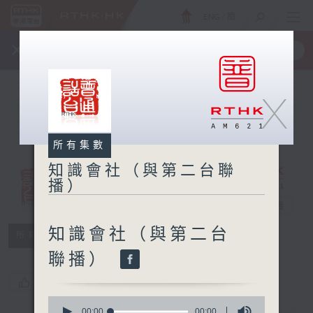
ENG
/
簡
×
全新 RTHK On The Go
取得
一手掌握 RTHK 電台、電視節目
X
所有集數
知識會社（與第二台聯
播）
知識會社（與第
二台聯播）
電台直播
知識會社（與第二台
所有集數
聯播）
您喜歡這個節目嗎?
0
seconds
00:00
00:00