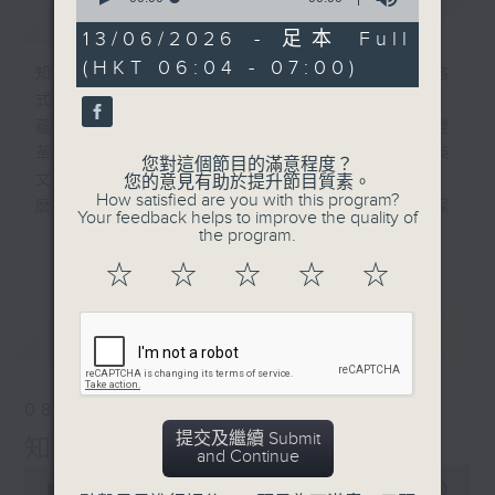
簡介
GIST
of
0
13/06/2026 - 足本 Full
seconds
(HKT 06:04 - 07:00)
知識就是力量 ! 一週間社會國際身邊發生各
式事件 , 很多可能您都不明所以 , 不知底
蘊 , 例如 : 什麼叫社會服務令 ? 什麼是登
革熱 ? 為什麼 10 月都未凍 ? 白紋伊蚊英
您對這個節目的滿意程度？
文叫什
您的意見有助於提升節目質素。
How satisfied are you with this program?
麼 ? 等等 , 我們會為您搜集資料 , 找專家
Your feedback helps to improve the quality of
解答 , 仲有為校增光的校際常識問答比賽 !
the program.
更多...
星期
☆
☆
☆
☆
☆
六早上六點見 !
最新
LATEST
08/08/2026
提交及繼續 Submit
知識會社（與第二台聯播）
and Continue
0
seconds
00:00
56:00