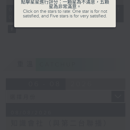
點擊星星進行評分：一顆星為不滿意，五顆
of
星為非常滿意。
56
08/08/2026 - 足本 Full (HKT
Click on the stars to rate: One star is for not
minutes,
satisfied, and Five stars is for very satisfied.
06:04 - 07:00)
0
seconds
重溫
CATCHUP
06 - 08
2026
08/08/2026
知識會社（與第二台聯播）